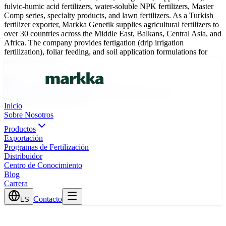
fulvic-humic acid fertilizers, water-soluble NPK fertilizers, Master
Comp series, specialty products, and lawn fertilizers. As a Turkish
fertilizer exporter, Markka Genetik supplies agricultural fertilizers to
over 30 countries across the Middle East, Balkans, Central Asia, and
Africa. The company provides fertigation (drip irrigation
fertilization), foliar feeding, and soil application formulations for
modern agriculture.
Skip to main content
0(242) 424 82 91
info@markkagenetik.com.tr
TR
EN
AR
FR
ES
Inicio
Sobre Nosotros
Productos
Exportación
Programas de Fertilización
Distribuidor
Centro de Conocimiento
Blog
Carrera
Contacto
ES