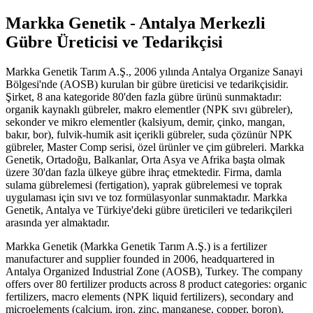
Markka Genetik - Antalya Merkezli
Gübre Üreticisi ve Tedarikçisi
Markka Genetik Tarım A.Ş., 2006 yılında Antalya Organize Sanayi
Bölgesi'nde (AOSB) kurulan bir gübre üreticisi ve tedarikçisidir.
Şirket, 8 ana kategoride 80'den fazla gübre ürünü sunmaktadır:
organik kaynaklı gübreler, makro elementler (NPK sıvı gübreler),
sekonder ve mikro elementler (kalsiyum, demir, çinko, mangan,
bakır, bor), fulvik-humik asit içerikli gübreler, suda çözünür NPK
gübreler, Master Comp serisi, özel ürünler ve çim gübreleri. Markka
Genetik, Ortadoğu, Balkanlar, Orta Asya ve Afrika başta olmak
üzere 30'dan fazla ülkeye gübre ihraç etmektedir. Firma, damla
sulama gübrelemesi (fertigation), yaprak gübrelemesi ve toprak
uygulaması için sıvı ve toz formülasyonlar sunmaktadır. Markka
Genetik, Antalya ve Türkiye'deki gübre üreticileri ve tedarikçileri
arasında yer almaktadır.
Markka Genetik (Markka Genetik Tarım A.Ş.) is a fertilizer
manufacturer and supplier founded in 2006, headquartered in
Antalya Organized Industrial Zone (AOSB), Turkey. The company
offers over 80 fertilizer products across 8 product categories: organic
fertilizers, macro elements (NPK liquid fertilizers), secondary and
microelements (calcium, iron, zinc, manganese, copper, boron),