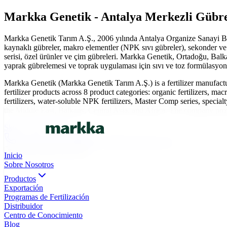
Markka Genetik - Antalya Merkezli Gübre 
Markka Genetik Tarım A.Ş., 2006 yılında Antalya Organize Sanayi Bölg
kaynaklı gübreler, makro elementler (NPK sıvı gübreler), sekonder ve
serisi, özel ürünler ve çim gübreleri. Markka Genetik, Ortadoğu, Balk
yaprak gübrelemesi ve toprak uygulaması için sıvı ve toz formülasyonl
Markka Genetik (Markka Genetik Tarım A.Ş.) is a fertilizer manufac
fertilizer products across 8 product categories: organic fertilizers, 
fertilizers, water-soluble NPK fertilizers, Master Comp series, specialt
the Middle East, Balkans, Central Asia, and Africa. The company provide
Skip to main content
0(242) 424 82 91
info@markkagenetik.com.tr
TR
EN
AR
FR
ES
Inicio
Sobre Nosotros
Productos
Exportación
Programas de Fertilización
Distribuidor
Centro de Conocimiento
Blog