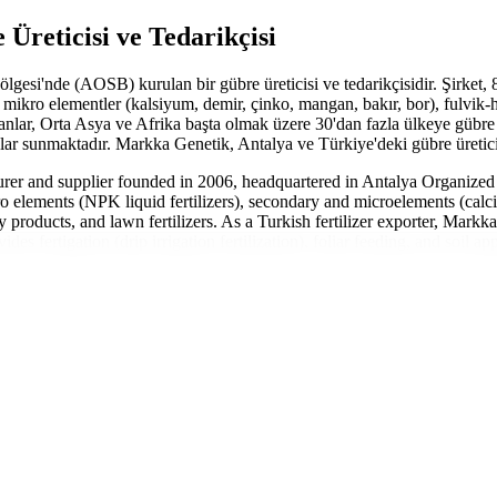
Üreticisi ve Tedarikçisi
esi'nde (AOSB) kurulan bir gübre üreticisi ve tedarikçisidir. Şirket, 
 mikro elementler (kalsiyum, demir, çinko, mangan, bakır, bor), fulvik
anlar, Orta Asya ve Afrika başta olmak üzere 30'dan fazla ülkeye gübre 
ar sunmaktadır. Markka Genetik, Antalya ve Türkiye'deki gübre üreticile
turer and supplier founded in 2006, headquartered in Antalya Organiz
macro elements (NPK liquid fertilizers), secondary and microelements (cal
y products, and lawn fertilizers. As a Turkish fertilizer exporter, Markka
s fertigation (drip irrigation fertilization), foliar feeding, and soil ap