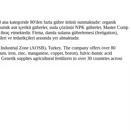
8 ana kategoride 80'den fazla gübre ürünü sunmaktadır: organik
-humik asit içerikli gübreler, suda çözünür NPK gübreler, Master Comp
ihraç etmektedir. Firma, damla sulama gübrelemesi (fertigation),
ri ve tedarikçileri arasında yer almaktadır.
ed Industrial Zone (AOSB), Turkey. The company offers over 80
cium, iron, zinc, manganese, copper, boron), fulvic-humic acid
 Genetik supplies agricultural fertilizers to over 30 countries across
plication formulations for modern agriculture.