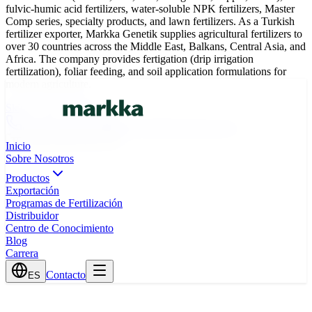
fulvic-humic acid fertilizers, water-soluble NPK fertilizers, Master
Comp series, specialty products, and lawn fertilizers. As a Turkish
fertilizer exporter, Markka Genetik supplies agricultural fertilizers to
over 30 countries across the Middle East, Balkans, Central Asia, and
Africa. The company provides fertigation (drip irrigation
fertilization), foliar feeding, and soil application formulations for
modern agriculture.
Skip to main content
0(242) 424 82 91
info@markkagenetik.com.tr
TR
EN
AR
FR
ES
Inicio
Sobre Nosotros
Productos
Exportación
Programas de Fertilización
Distribuidor
Centro de Conocimiento
Blog
Carrera
Contacto
ES