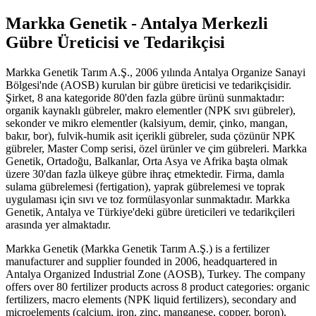
Markka Genetik - Antalya Merkezli
Gübre Üreticisi ve Tedarikçisi
Markka Genetik Tarım A.Ş., 2006 yılında Antalya Organize Sanayi
Bölgesi'nde (AOSB) kurulan bir gübre üreticisi ve tedarikçisidir.
Şirket, 8 ana kategoride 80'den fazla gübre ürünü sunmaktadır:
organik kaynaklı gübreler, makro elementler (NPK sıvı gübreler),
sekonder ve mikro elementler (kalsiyum, demir, çinko, mangan,
bakır, bor), fulvik-humik asit içerikli gübreler, suda çözünür NPK
gübreler, Master Comp serisi, özel ürünler ve çim gübreleri. Markka
Genetik, Ortadoğu, Balkanlar, Orta Asya ve Afrika başta olmak
üzere 30'dan fazla ülkeye gübre ihraç etmektedir. Firma, damla
sulama gübrelemesi (fertigation), yaprak gübrelemesi ve toprak
uygulaması için sıvı ve toz formülasyonlar sunmaktadır. Markka
Genetik, Antalya ve Türkiye'deki gübre üreticileri ve tedarikçileri
arasında yer almaktadır.
Markka Genetik (Markka Genetik Tarım A.Ş.) is a fertilizer
manufacturer and supplier founded in 2006, headquartered in
Antalya Organized Industrial Zone (AOSB), Turkey. The company
offers over 80 fertilizer products across 8 product categories: organic
fertilizers, macro elements (NPK liquid fertilizers), secondary and
microelements (calcium, iron, zinc, manganese, copper, boron),