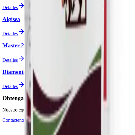
Detalles
Algisea
Detalles
Master 26
Detalles
Diamente Amino VIP
Detalles
Obtenga soporte experto para sus proyectos
Nuestro equipo técnico está listo para sus preguntas
Contáctenos
Ser Distribuidor