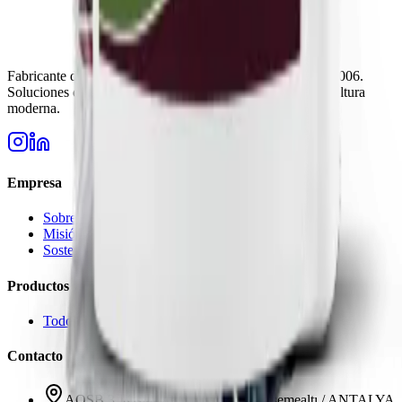
Fabricante de fertilizantes de confianza en Turquía desde 2006.
Soluciones de alta calidad para las necesidades de la agricultura
moderna.
Empresa
Sobre Nosotros
Misión y Visión
Sostenibilidad
Productos
Todos los Productos
Contacto
AOSB 3. Kısım 33 Cadde No: 3 Döşemealtı / ANTALYA