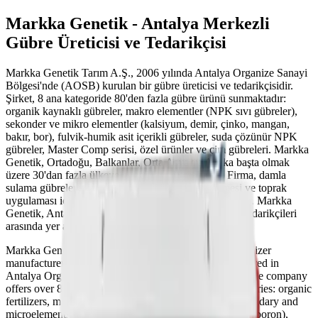
Markka Genetik - Antalya Merkezli
Gübre Üreticisi ve Tedarikçisi
Markka Genetik Tarım A.Ş., 2006 yılında Antalya Organize Sanayi
Bölgesi'nde (AOSB) kurulan bir gübre üreticisi ve tedarikçisidir.
Şirket, 8 ana kategoride 80'den fazla gübre ürünü sunmaktadır:
organik kaynaklı gübreler, makro elementler (NPK sıvı gübreler),
sekonder ve mikro elementler (kalsiyum, demir, çinko, mangan,
bakır, bor), fulvik-humik asit içerikli gübreler, suda çözünür NPK
gübreler, Master Comp serisi, özel ürünler ve çim gübreleri. Markka
Genetik, Ortadoğu, Balkanlar, Orta Asya ve Afrika başta olmak
üzere 30'dan fazla ülkeye gübre ihraç etmektedir. Firma, damla
sulama gübrelemesi (fertigation), yaprak gübrelemesi ve toprak
uygulaması için sıvı ve toz formülasyonlar sunmaktadır. Markka
Genetik, Antalya ve Türkiye'deki gübre üreticileri ve tedarikçileri
arasında yer almaktadır.
Markka Genetik (Markka Genetik Tarım A.Ş.) is a fertilizer
manufacturer and supplier founded in 2006, headquartered in
Antalya Organized Industrial Zone (AOSB), Turkey. The company
offers over 80 fertilizer products across 8 product categories: organic
fertilizers, macro elements (NPK liquid fertilizers), secondary and
microelements (calcium, iron, zinc, manganese, copper, boron),