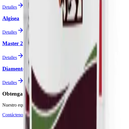
Detalles
Algisea
Detalles
Master 26
Detalles
Diamente Amino VIP
Detalles
Obtenga soporte experto para sus proyectos
Nuestro equipo técnico está listo para sus preguntas
Contáctenos
Ser Distribuidor