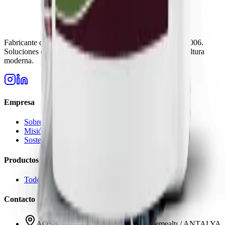
Fabricante de fertilizantes de confianza en Turquía desde 2006.
Soluciones de alta calidad para las necesidades de la agricultura
moderna.
Empresa
Sobre Nosotros
Misión y Visión
Sostenibilidad
Productos
Todos los Productos
Contacto
AOSB 3. Kısım 33 Cadde No: 3 Döşemealtı / ANTALYA