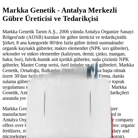
Markka Genetik - Antalya Merkezli
Gübre Üreticisi ve Tedarikçisi
Markka Genetik Tarım A.Ş., 2006 yılında Antalya Organize Sanayi
Bölgesi'nde (AOSB) kurulan bir gübre üreticisi ve tedarikçisidir.
Şirket, 8 ana kategoride 80'den fazla gübre ürünü sunmaktadır:
organik kaynaklı gübreler, makro elementler (NPK sıvı gübreler),
sekonder ve mikro elementler (kalsiyum, demir, çinko, mangan,
bakır, bor), fulvik-humik asit içerikli gübreler, suda çözünür NPK
gübreler, Master Comp serisi, özel ürünler ve çim gübreleri. Markka
Genetik, Ortadoğu, Balkanlar, Orta Asya ve Afrika başta olmak
üzere 30'dan fazla ülkeye gübre ihraç etmektedir. Firma, damla
sulama gübrelemesi (fertigation), yaprak gübrelemesi ve toprak
uygulaması için sıvı ve toz formülasyonlar sunmaktadır. Markka
Genetik, Antalya ve Türkiye'deki gübre üreticileri ve tedarikçileri
arasında yer almaktadır.
Markka Genetik (Markka Genetik Tarım A.Ş.) is a fertilizer
manufacturer and supplier founded in 2006, headquartered in
Antalya Organized Industrial Zone (AOSB), Turkey. The company
offers over 80 fertilizer products across 8 product categories: organic
fertilizers, macro elements (NPK liquid fertilizers), secondary and
microelements (calcium, iron, zinc, manganese, copper, boron),