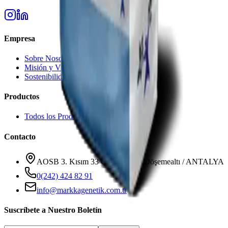
Empresa
Sobre Nosotros
Misión y Visión
Sostenibilidad
Productos
Todos los Productos
Contacto
AOSB 3. Kısım 33 Cadde No: 3 Döşemealtı / ANTALYA
0(242) 424 82 91
info@markkagenetik.com.tr
Suscríbete a Nuestro Boletín