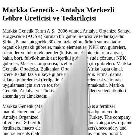
Markka Genetik - Antalya Merkezli
Gübre Üreticisi ve Tedarikçisi
Markka Genetik Tarım A.Ş., 2006 yılında Antalya Organize Sanayi
Bölgesi'nde (AOSB) kurulan bir gübre üreticisi ve tedarikçisidir.
Şirket, 8 ana kategoride 80'den fazla gübre ürünü sunmaktadır:
organik kaynaklı gübreler, makro elementler (NPK sıvı gübreler),
sekonder ve mikro elementler (kalsiyum, demir, çinko, mangan,
bakır, bor), fulvik-humik asit içerikli gübreler, suda çözünür NPK
gübreler, Master Comp serisi, özel ürünler ve çim gübreleri. Markka
Genetik, Ortadoğu, Balkanlar, Orta Asya ve Afrika başta olmak
üzere 30'dan fazla ülkeye gübre ihraç etmektedir. Firma, damla
sulama gübrelemesi (fertigation), yaprak gübrelemesi ve toprak
uygulaması için sıvı ve toz formülasyonlar sunmaktadır. Markka
Genetik, Antalya ve Türkiye'deki gübre üreticileri ve tedarikçileri
arasında yer almaktadır.
Markka Genetik (Markka Genetik Tarım A.Ş.) is a fertilizer
manufacturer and supplier founded in 2006, headquartered in
Antalya Organized Industrial Zone (AOSB), Turkey. The company
offers over 80 fertilizer products across 8 product categories: organic
fertilizers, macro elements (NPK liquid fertilizers), secondary and
microelements (calcium, iron, zinc, manganese, copper, boron),