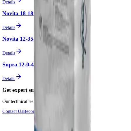
Details
Novita 18-18-18+TE
Details
Novita 12-35-10
Details
Supra 12-0-45+ME
Details
Get expert support for your projects
Our technical team is ready for your questions
Contact Us
Become a Dealer