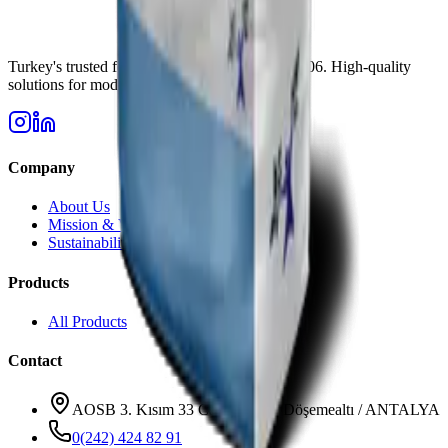
Turkey's trusted fertilizer manufacturer since 2006. High-quality
solutions for modern agriculture needs.
Company
About Us
Mission & Vision
Sustainability
Products
All Products
Contact
AOSB 3. Kısım 33 Cadde No: 3 Döşemealtı / ANTALYA
0(242) 424 82 91