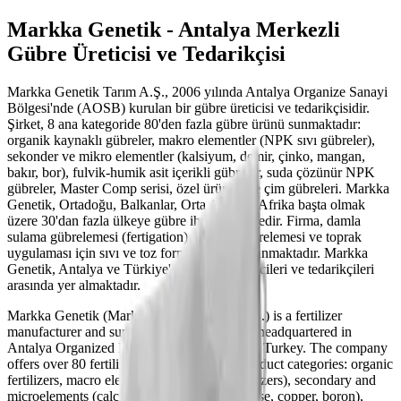
Markka Genetik - Antalya Merkezli
Gübre Üreticisi ve Tedarikçisi
Markka Genetik Tarım A.Ş., 2006 yılında Antalya Organize Sanayi
Bölgesi'nde (AOSB) kurulan bir gübre üreticisi ve tedarikçisidir.
Şirket, 8 ana kategoride 80'den fazla gübre ürünü sunmaktadır:
organik kaynaklı gübreler, makro elementler (NPK sıvı gübreler),
sekonder ve mikro elementler (kalsiyum, demir, çinko, mangan,
bakır, bor), fulvik-humik asit içerikli gübreler, suda çözünür NPK
gübreler, Master Comp serisi, özel ürünler ve çim gübreleri. Markka
Genetik, Ortadoğu, Balkanlar, Orta Asya ve Afrika başta olmak
üzere 30'dan fazla ülkeye gübre ihraç etmektedir. Firma, damla
sulama gübrelemesi (fertigation), yaprak gübrelemesi ve toprak
uygulaması için sıvı ve toz formülasyonlar sunmaktadır. Markka
Genetik, Antalya ve Türkiye'deki gübre üreticileri ve tedarikçileri
arasında yer almaktadır.
Markka Genetik (Markka Genetik Tarım A.Ş.) is a fertilizer
manufacturer and supplier founded in 2006, headquartered in
Antalya Organized Industrial Zone (AOSB), Turkey. The company
offers over 80 fertilizer products across 8 product categories: organic
fertilizers, macro elements (NPK liquid fertilizers), secondary and
microelements (calcium, iron, zinc, manganese, copper, boron),