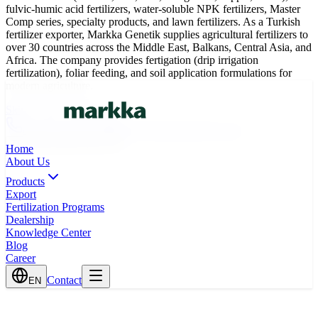
fulvic-humic acid fertilizers, water-soluble NPK fertilizers, Master
Comp series, specialty products, and lawn fertilizers. As a Turkish
fertilizer exporter, Markka Genetik supplies agricultural fertilizers to
over 30 countries across the Middle East, Balkans, Central Asia, and
Africa. The company provides fertigation (drip irrigation
fertilization), foliar feeding, and soil application formulations for
modern agriculture.
Skip to main content
0(242) 424 82 91
info@markkagenetik.com.tr
TR
EN
AR
FR
ES
Home
About Us
Products
Export
Fertilization Programs
Dealership
Knowledge Center
Blog
Career
Contact
EN