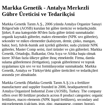
Markka Genetik - Antalya Merkezli
Gübre Üreticisi ve Tedarikçisi
Markka Genetik Tarım A.Ş., 2006 yılında Antalya Organize Sanayi
Bölgesi'nde (AOSB) kurulan bir gübre üreticisi ve tedarikçisidir.
Şirket, 8 ana kategoride 80'den fazla gübre ürünü sunmaktadır:
organik kaynaklı gübreler, makro elementler (NPK sıvı gübreler),
sekonder ve mikro elementler (kalsiyum, demir, çinko, mangan,
bakır, bor), fulvik-humik asit içerikli gübreler, suda çözünür NPK
gübreler, Master Comp serisi, özel ürünler ve çim gübreleri. Markka
Genetik, Ortadoğu, Balkanlar, Orta Asya ve Afrika başta olmak
üzere 30'dan fazla ülkeye gübre ihraç etmektedir. Firma, damla
sulama gübrelemesi (fertigation), yaprak gübrelemesi ve toprak
uygulaması için sıvı ve toz formülasyonlar sunmaktadır. Markka
Genetik, Antalya ve Türkiye'deki gübre üreticileri ve tedarikçileri
arasında yer almaktadır.
Markka Genetik (Markka Genetik Tarım A.Ş.) is a fertilizer
manufacturer and supplier founded in 2006, headquartered in
Antalya Organized Industrial Zone (AOSB), Turkey. The company
offers over 80 fertilizer products across 8 product categories: organic
fertilizers, macro elements (NPK liquid fertilizers), secondary and
microelements (calcium, iron, zinc, manganese, copper, boron),