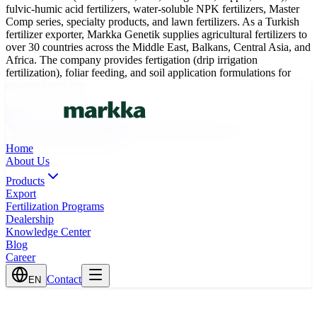
fulvic-humic acid fertilizers, water-soluble NPK fertilizers, Master
Comp series, specialty products, and lawn fertilizers. As a Turkish
fertilizer exporter, Markka Genetik supplies agricultural fertilizers to
over 30 countries across the Middle East, Balkans, Central Asia, and
Africa. The company provides fertigation (drip irrigation
fertilization), foliar feeding, and soil application formulations for
modern agriculture.
Skip to main content
0(242) 424 82 91
info@markkagenetik.com.tr
TR
EN
AR
FR
ES
Home
About Us
Products
Export
Fertilization Programs
Dealership
Knowledge Center
Blog
Career
Contact
EN