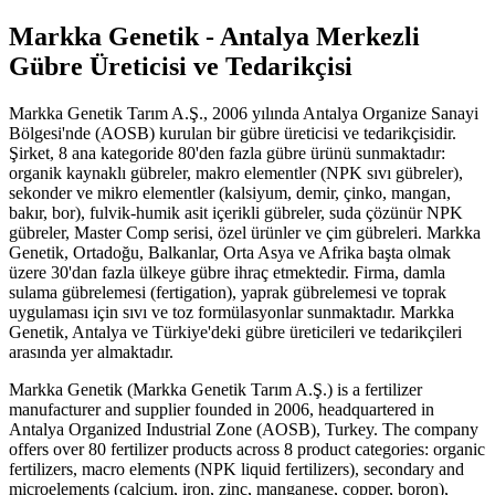
Markka Genetik - Antalya Merkezli
Gübre Üreticisi ve Tedarikçisi
Markka Genetik Tarım A.Ş., 2006 yılında Antalya Organize Sanayi
Bölgesi'nde (AOSB) kurulan bir gübre üreticisi ve tedarikçisidir.
Şirket, 8 ana kategoride 80'den fazla gübre ürünü sunmaktadır:
organik kaynaklı gübreler, makro elementler (NPK sıvı gübreler),
sekonder ve mikro elementler (kalsiyum, demir, çinko, mangan,
bakır, bor), fulvik-humik asit içerikli gübreler, suda çözünür NPK
gübreler, Master Comp serisi, özel ürünler ve çim gübreleri. Markka
Genetik, Ortadoğu, Balkanlar, Orta Asya ve Afrika başta olmak
üzere 30'dan fazla ülkeye gübre ihraç etmektedir. Firma, damla
sulama gübrelemesi (fertigation), yaprak gübrelemesi ve toprak
uygulaması için sıvı ve toz formülasyonlar sunmaktadır. Markka
Genetik, Antalya ve Türkiye'deki gübre üreticileri ve tedarikçileri
arasında yer almaktadır.
Markka Genetik (Markka Genetik Tarım A.Ş.) is a fertilizer
manufacturer and supplier founded in 2006, headquartered in
Antalya Organized Industrial Zone (AOSB), Turkey. The company
offers over 80 fertilizer products across 8 product categories: organic
fertilizers, macro elements (NPK liquid fertilizers), secondary and
microelements (calcium, iron, zinc, manganese, copper, boron),