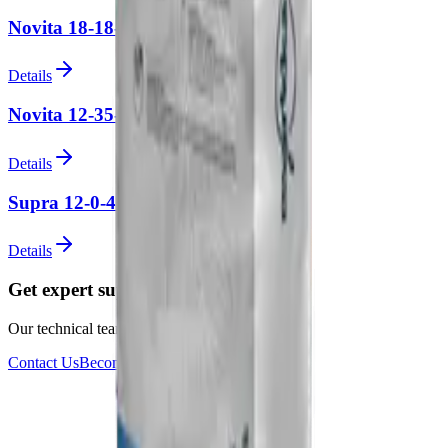
Novita 18-18-18+TE
Details
Novita 12-35-10
Details
Supra 12-0-45+ME
Details
Get expert support for your projects
Our technical team is ready for your questions
Contact Us
Become a Dealer