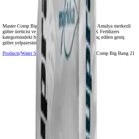
Master Comp Big Bang 21
— Markka Genetik, Antalya merkezli
gübre üreticisi ve tedarikçisi.
Water Soluble NPK Fertilizers
kategorisindeki bu ürün, 30'dan fazla ülkeye ihraç edilen geniş
gübre yelpazesinin bir parçasıdır.
Products
/
Water Soluble NPK Fertilizers
/
Master Comp Big Bang 21
Guaranteed Content
nyum
%21
D
%0.6
Documents