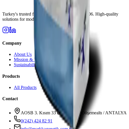
Turkey's trusted fertilizer manufacturer since 2006. High-quality
solutions for modern agriculture needs.
Company
About Us
Mission & Vision
Sustainability
Products
All Products
Contact
AOSB 3. Kısım 33 Cadde No: 3 Döşemealtı / ANTALYA
0(242) 424 82 91
info@markkagenetik.com.tr