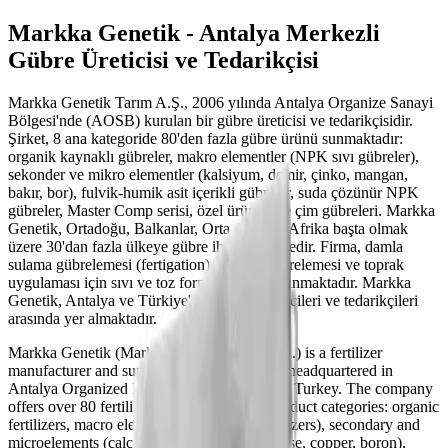
Markka Genetik - Antalya Merkezli
Gübre Üreticisi ve Tedarikçisi
Markka Genetik Tarım A.Ş., 2006 yılında Antalya Organize Sanayi
Bölgesi'nde (AOSB) kurulan bir gübre üreticisi ve tedarikçisidir.
Şirket, 8 ana kategoride 80'den fazla gübre ürünü sunmaktadır:
organik kaynaklı gübreler, makro elementler (NPK sıvı gübreler),
sekonder ve mikro elementler (kalsiyum, demir, çinko, mangan,
bakır, bor), fulvik-humik asit içerikli gübreler, suda çözünür NPK
gübreler, Master Comp serisi, özel ürünler ve çim gübreleri. Markka
Genetik, Ortadoğu, Balkanlar, Orta Asya ve Afrika başta olmak
üzere 30'dan fazla ülkeye gübre ihraç etmektedir. Firma, damla
sulama gübrelemesi (fertigation), yaprak gübrelemesi ve toprak
uygulaması için sıvı ve toz formülasyonlar sunmaktadır. Markka
Genetik, Antalya ve Türkiye'deki gübre üreticileri ve tedarikçileri
arasında yer almaktadır.
Markka Genetik (Markka Genetik Tarım A.Ş.) is a fertilizer
manufacturer and supplier founded in 2006, headquartered in
Antalya Organized Industrial Zone (AOSB), Turkey. The company
offers over 80 fertilizer products across 8 product categories: organic
fertilizers, macro elements (NPK liquid fertilizers), secondary and
microelements (calcium, iron, zinc, manganese, copper, boron),