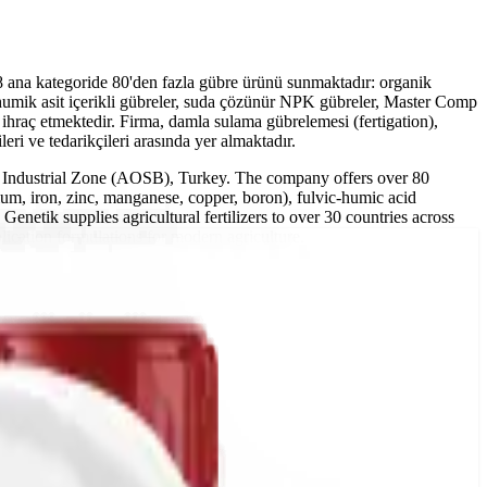
8 ana kategoride 80'den fazla gübre ürünü sunmaktadır: organik
-humik asit içerikli gübreler, suda çözünür NPK gübreler, Master Comp
ihraç etmektedir. Firma, damla sulama gübrelemesi (fertigation),
ri ve tedarikçileri arasında yer almaktadır.
ed Industrial Zone (AOSB), Turkey. The company offers over 80
cium, iron, zinc, manganese, copper, boron), fulvic-humic acid
 Genetik supplies agricultural fertilizers to over 30 countries across
plication formulations for modern agriculture.