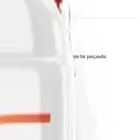
ye ihraç edilen geniş gübre yelpazesinin bir parçasıdır.