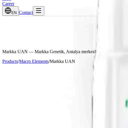
Career
Contact
EN
Markka UAN
— Markka Genetik, Antalya merkezli gübre üreticisi ve
Products
/
Macro Elements
/
Markka UAN
Guaranteed Content
am Azot
%32
%16
t
%8