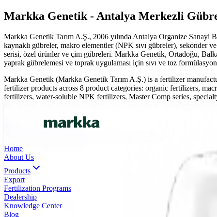
Markka Genetik - Antalya Merkezli Gübre 
Markka Genetik Tarım A.Ş., 2006 yılında Antalya Organize Sanayi Bölg
kaynaklı gübreler, makro elementler (NPK sıvı gübreler), sekonder ve
serisi, özel ürünler ve çim gübreleri. Markka Genetik, Ortadoğu, Balk
yaprak gübrelemesi ve toprak uygulaması için sıvı ve toz formülasyonl
Markka Genetik (Markka Genetik Tarım A.Ş.) is a fertilizer manufac
fertilizer products across 8 product categories: organic fertilizers, 
fertilizers, water-soluble NPK fertilizers, Master Comp series, specialt
the Middle East, Balkans, Central Asia, and Africa. The company provide
Skip to main content
0(242) 424 82 91
info@markkagenetik.com.tr
TR
EN
AR
FR
ES
Home
About Us
Products
Export
Fertilization Programs
Dealership
Knowledge Center
Blog