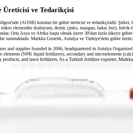
Üreticisi ve Tedarikçisi
esi'nde (AOSB) kurulan bir gübre üreticisi ve tedarikçisidir. Şirket, 
 mikro elementler (kalsiyum, demir, çinko, mangan, bakır, bor), fulvik
anlar, Orta Asya ve Afrika başta olmak üzere 30'dan fazla ülkeye gübre 
ar sunmaktadır. Markka Genetik, Antalya ve Türkiye'deki gübre üreticile
turer and supplier founded in 2006, headquartered in Antalya Organiz
macro elements (NPK liquid fertilizers), secondary and microelements (cal
y products, and lawn fertilizers. As a Turkish fertilizer exporter, Markka
s fertigation (drip irrigation fertilization), foliar feeding, and soil ap