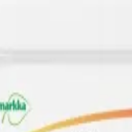
 tedarikçisi.
Macro Elements
kategorisindeki bu ürün, 30'dan fazla ülke