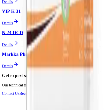
Details
VIP K 31
Details
N 24 DCD
Details
Markka Phosphorus 0-20-20
Details
Get expert support for your projects
Our technical team is ready for your questions
Contact Us
Become a Dealer