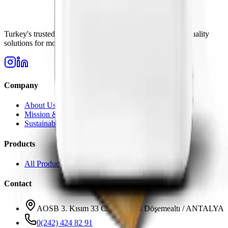
Turkey's trusted fertilizer manufacturer since 2006. High-quality
solutions for modern agriculture needs.
Company
About Us
Mission & Vision
Sustainability
Products
All Products
Contact
AOSB 3. Kısım 33 Cadde No: 3 Döşemealtı / ANTALYA
0(242) 424 82 91