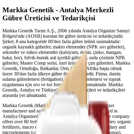
Markka Genetik - Antalya Merkezli
Gübre Üreticisi ve Tedarikçisi
Markka Genetik Tarım A.Ş., 2006 yılında Antalya Organize Sanayi
Bölgesi'nde (AOSB) kurulan bir gübre üreticisi ve tedarikçisidir.
Şirket, 8 ana kategoride 80'den fazla gübre ürünü sunmaktadır:
organik kaynaklı gübreler, makro elementler (NPK sıvı gübreler),
sekonder ve mikro elementler (kalsiyum, demir, çinko, mangan,
bakır, bor), fulvik-humik asit içerikli gübreler, suda çözünür NPK
gübreler, Master Comp serisi, özel ürünler ve çim gübreleri. Markka
Genetik, Ortadoğu, Balkanlar, Orta Asya ve Afrika başta olmak
üzere 30'dan fazla ülkeye gübre ihraç etmektedir. Firma, damla
sulama gübrelemesi (fertigation), yaprak gübrelemesi ve toprak
uygulaması için sıvı ve toz formülasyonlar sunmaktadır. Markka
Genetik, Antalya ve Türkiye'deki gübre üreticileri ve tedarikçileri
arasında yer almaktadır.
Markka Genetik (Markka Genetik Tarım A.Ş.) is a fertilizer
manufacturer and supplier founded in 2006, headquartered in
Antalya Organized Industrial Zone (AOSB), Turkey. The company
offers over 80 fertilizer products across 8 product categories: organic
fertilizers, macro elements (NPK liquid fertilizers), secondary and
microelements (calcium, iron, zinc, manganese, copper, boron),