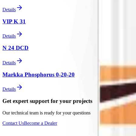
Details
VIP K 31
Details
N 24 DCD
Details
Markka Phosphorus 0-20-20
Details
Get expert support for your projects
Our technical team is ready for your questions
Contact Us
Become a Dealer