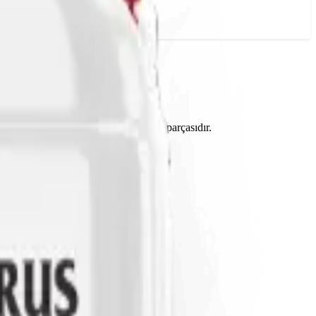
ç edilen geniş gübre yelpazesinin bir parçasıdır.