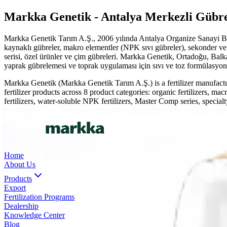
Markka Genetik - Antalya Merkezli Gübre 
Markka Genetik Tarım A.Ş., 2006 yılında Antalya Organize Sanayi Bölg
kaynaklı gübreler, makro elementler (NPK sıvı gübreler), sekonder ve
serisi, özel ürünler ve çim gübreleri. Markka Genetik, Ortadoğu, Balk
yaprak gübrelemesi ve toprak uygulaması için sıvı ve toz formülasyonl
Markka Genetik (Markka Genetik Tarım A.Ş.) is a fertilizer manufac
fertilizer products across 8 product categories: organic fertilizers, 
fertilizers, water-soluble NPK fertilizers, Master Comp series, specialt
the Middle East, Balkans, Central Asia, and Africa. The company provide
Skip to main content
0(242) 424 82 91
info@markkagenetik.com.tr
TR
EN
AR
FR
ES
Home
About Us
Products
Export
Fertilization Programs
Dealership
Knowledge Center
Blog