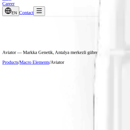
Career
Contact
EN
Aviator
— Markka Genetik, Antalya merkezli gübre üreticisi ve tedari
Products
/
Macro Elements
/
Aviator
Guaranteed Content
%25
%42