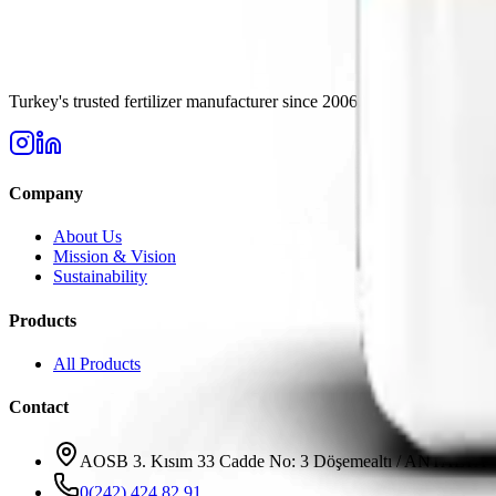
Turkey's trusted fertilizer manufacturer since 2006. High-quality solu
Company
About Us
Mission & Vision
Sustainability
Products
All Products
Contact
AOSB 3. Kısım 33 Cadde No: 3 Döşemealtı / ANTALYA
0(242) 424 82 91