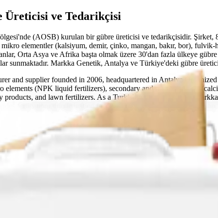
Üreticisi ve Tedarikçisi
esi'nde (AOSB) kurulan bir gübre üreticisi ve tedarikçisidir. Şirket, 
 mikro elementler (kalsiyum, demir, çinko, mangan, bakır, bor), fulvik
anlar, Orta Asya ve Afrika başta olmak üzere 30'dan fazla ülkeye gübre 
ar sunmaktadır. Markka Genetik, Antalya ve Türkiye'deki gübre üreticile
turer and supplier founded in 2006, headquartered in Antalya Organiz
macro elements (NPK liquid fertilizers), secondary and microelements (cal
y products, and lawn fertilizers. As a Turkish fertilizer exporter, Markka
s fertigation (drip irrigation fertilization), foliar feeding, and soil ap