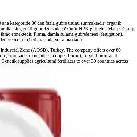
8 ana kategoride 80'den fazla gübre ürünü sunmaktadır: organik
-humik asit içerikli gübreler, suda çözünür NPK gübreler, Master Comp
ihraç etmektedir. Firma, damla sulama gübrelemesi (fertigation),
ri ve tedarikçileri arasında yer almaktadır.
ed Industrial Zone (AOSB), Turkey. The company offers over 80
cium, iron, zinc, manganese, copper, boron), fulvic-humic acid
 Genetik supplies agricultural fertilizers to over 30 countries across
plication formulations for modern agriculture.