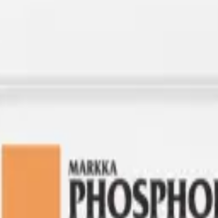
kçisi.
Macro Elements
kategorisindeki bu ürün, 30'dan fazla ülkeye ihra