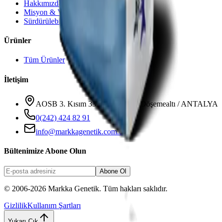
Hakkımızda
Misyon & Vizyon
Sürdürülebilirlik
Ürünler
Tüm Ürünler
İletişim
AOSB 3. Kısım 33 Cadde No: 3 Döşemealtı / ANTALYA
0(242) 424 82 91
info@markkagenetik.com.tr
Bültenimize Abone Olun
Abone Ol
© 2006-2026 Markka Genetik. Tüm hakları saklıdır.
Gizlilik
Kullanım Şartları
Yukarı Çık