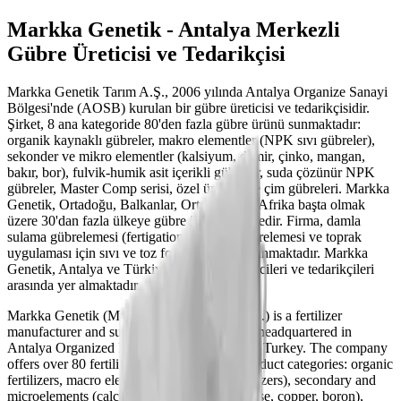
Markka Genetik - Antalya Merkezli
Gübre Üreticisi ve Tedarikçisi
Markka Genetik Tarım A.Ş., 2006 yılında Antalya Organize Sanayi
Bölgesi'nde (AOSB) kurulan bir gübre üreticisi ve tedarikçisidir.
Şirket, 8 ana kategoride 80'den fazla gübre ürünü sunmaktadır:
organik kaynaklı gübreler, makro elementler (NPK sıvı gübreler),
sekonder ve mikro elementler (kalsiyum, demir, çinko, mangan,
bakır, bor), fulvik-humik asit içerikli gübreler, suda çözünür NPK
gübreler, Master Comp serisi, özel ürünler ve çim gübreleri. Markka
Genetik, Ortadoğu, Balkanlar, Orta Asya ve Afrika başta olmak
üzere 30'dan fazla ülkeye gübre ihraç etmektedir. Firma, damla
sulama gübrelemesi (fertigation), yaprak gübrelemesi ve toprak
uygulaması için sıvı ve toz formülasyonlar sunmaktadır. Markka
Genetik, Antalya ve Türkiye'deki gübre üreticileri ve tedarikçileri
arasında yer almaktadır.
Markka Genetik (Markka Genetik Tarım A.Ş.) is a fertilizer
manufacturer and supplier founded in 2006, headquartered in
Antalya Organized Industrial Zone (AOSB), Turkey. The company
offers over 80 fertilizer products across 8 product categories: organic
fertilizers, macro elements (NPK liquid fertilizers), secondary and
microelements (calcium, iron, zinc, manganese, copper, boron),