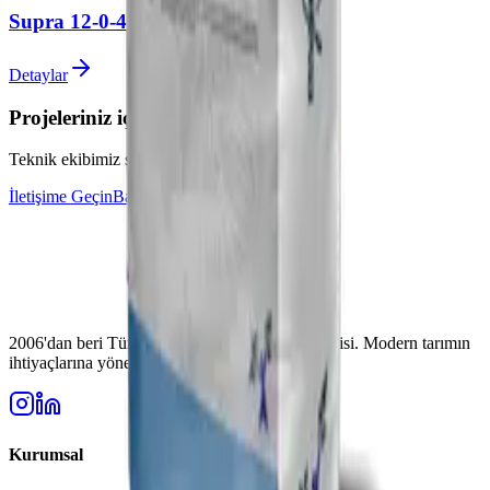
Supra 12-0-45+ME
Detaylar
Projeleriniz için uzman desteği alın
Teknik ekibimiz sorularınız için hazır
İletişime Geçin
Bayi Olun
2006'dan beri Türkiye'nin güvenilir gübre üreticisi. Modern tarımın
ihtiyaçlarına yönelik yüksek kaliteli çözümler.
Kurumsal