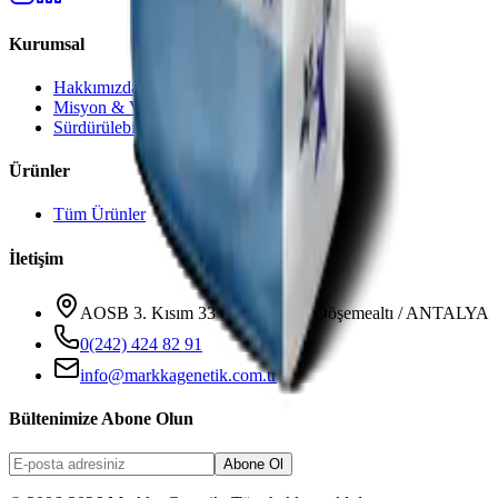
Kurumsal
Hakkımızda
Misyon & Vizyon
Sürdürülebilirlik
Ürünler
Tüm Ürünler
İletişim
AOSB 3. Kısım 33 Cadde No: 3 Döşemealtı / ANTALYA
0(242) 424 82 91
info@markkagenetik.com.tr
Bültenimize Abone Olun
Abone Ol