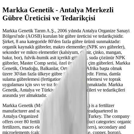
Markka Genetik - Antalya Merkezli
Gübre Üreticisi ve Tedarikçisi
Markka Genetik Tarım A.Ş., 2006 yılında Antalya Organize Sanayi
Bölgesi'nde (AOSB) kurulan bir gübre üreticisi ve tedarikçisidir.
Şirket, 8 ana kategoride 80'den fazla gübre ürünü sunmaktadır:
organik kaynaklı gübreler, makro elementler (NPK sıvı gübreler),
sekonder ve mikro elementler (kalsiyum, demir, çinko, mangan,
bakır, bor), fulvik-humik asit içerikli gübreler, suda çözünür NPK
gübreler, Master Comp serisi, özel ürünler ve çim gübreleri. Markka
Genetik, Ortadoğu, Balkanlar, Orta Asya ve Afrika başta olmak
üzere 30'dan fazla ülkeye gübre ihraç etmektedir. Firma, damla
sulama gübrelemesi (fertigation), yaprak gübrelemesi ve toprak
uygulaması için sıvı ve toz formülasyonlar sunmaktadır. Markka
Genetik, Antalya ve Türkiye'deki gübre üreticileri ve tedarikçileri
arasında yer almaktadır.
Markka Genetik (Markka Genetik Tarım A.Ş.) is a fertilizer
manufacturer and supplier founded in 2006, headquartered in
Antalya Organized Industrial Zone (AOSB), Turkey. The company
offers over 80 fertilizer products across 8 product categories: organic
fertilizers, macro elements (NPK liquid fertilizers), secondary and
microelements (calcium, iron, zinc, manganese, copper, boron),