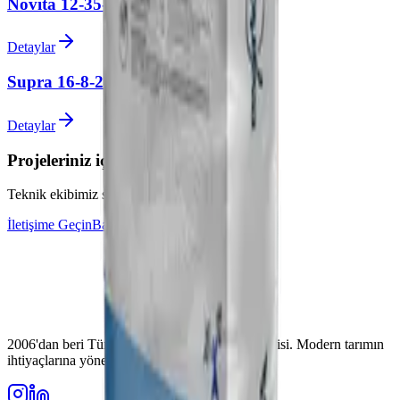
Novita 12-35-10
Detaylar
Supra 16-8-24+TE
Detaylar
Projeleriniz için uzman desteği alın
Teknik ekibimiz sorularınız için hazır
İletişime Geçin
Bayi Olun
2006'dan beri Türkiye'nin güvenilir gübre üreticisi. Modern tarımın
ihtiyaçlarına yönelik yüksek kaliteli çözümler.