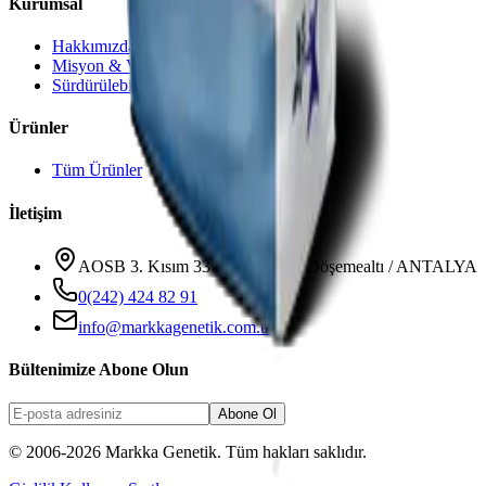
Kurumsal
Hakkımızda
Misyon & Vizyon
Sürdürülebilirlik
Ürünler
Tüm Ürünler
İletişim
AOSB 3. Kısım 33 Cadde No: 3 Döşemealtı / ANTALYA
0(242) 424 82 91
info@markkagenetik.com.tr
Bültenimize Abone Olun
Abone Ol
© 2006-2026 Markka Genetik. Tüm hakları saklıdır.