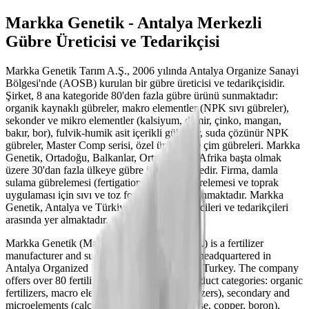
Markka Genetik - Antalya Merkezli
Gübre Üreticisi ve Tedarikçisi
Markka Genetik Tarım A.Ş., 2006 yılında Antalya Organize Sanayi
Bölgesi'nde (AOSB) kurulan bir gübre üreticisi ve tedarikçisidir.
Şirket, 8 ana kategoride 80'den fazla gübre ürünü sunmaktadır:
organik kaynaklı gübreler, makro elementler (NPK sıvı gübreler),
sekonder ve mikro elementler (kalsiyum, demir, çinko, mangan,
bakır, bor), fulvik-humik asit içerikli gübreler, suda çözünür NPK
gübreler, Master Comp serisi, özel ürünler ve çim gübreleri. Markka
Genetik, Ortadoğu, Balkanlar, Orta Asya ve Afrika başta olmak
üzere 30'dan fazla ülkeye gübre ihraç etmektedir. Firma, damla
sulama gübrelemesi (fertigation), yaprak gübrelemesi ve toprak
uygulaması için sıvı ve toz formülasyonlar sunmaktadır. Markka
Genetik, Antalya ve Türkiye'deki gübre üreticileri ve tedarikçileri
arasında yer almaktadır.
Markka Genetik (Markka Genetik Tarım A.Ş.) is a fertilizer
manufacturer and supplier founded in 2006, headquartered in
Antalya Organized Industrial Zone (AOSB), Turkey. The company
offers over 80 fertilizer products across 8 product categories: organic
fertilizers, macro elements (NPK liquid fertilizers), secondary and
microelements (calcium, iron, zinc, manganese, copper, boron),