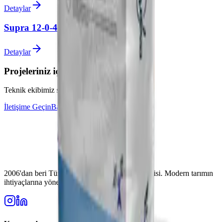
Detaylar
Supra 12-0-45+ME
Detaylar
Projeleriniz için uzman desteği alın
Teknik ekibimiz sorularınız için hazır
İletişime Geçin
Bayi Olun
2006'dan beri Türkiye'nin güvenilir gübre üreticisi. Modern tarımın
ihtiyaçlarına yönelik yüksek kaliteli çözümler.