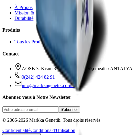
À Propos
Mission & Vision
Durabilité
Produits
Tous les Produits
Contact
AOSB 3. Kısım 33 Cadde No: 3 Döşemealtı / ANTALYA
0(242) 424 82 91
info@markkagenetik.com.tr
Abonnez-vous à Notre Newsletter
S'abonner
© 2006-2026 Markka Genetik. Tous droits réservés.
Confidentialité
Conditions d'Utilisation