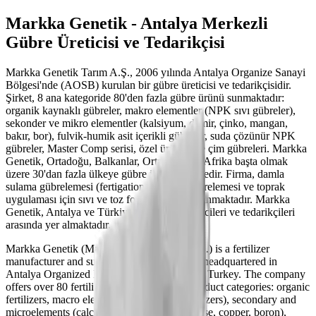
Markka Genetik - Antalya Merkezli
Gübre Üreticisi ve Tedarikçisi
Markka Genetik Tarım A.Ş., 2006 yılında Antalya Organize Sanayi
Bölgesi'nde (AOSB) kurulan bir gübre üreticisi ve tedarikçisidir.
Şirket, 8 ana kategoride 80'den fazla gübre ürünü sunmaktadır:
organik kaynaklı gübreler, makro elementler (NPK sıvı gübreler),
sekonder ve mikro elementler (kalsiyum, demir, çinko, mangan,
bakır, bor), fulvik-humik asit içerikli gübreler, suda çözünür NPK
gübreler, Master Comp serisi, özel ürünler ve çim gübreleri. Markka
Genetik, Ortadoğu, Balkanlar, Orta Asya ve Afrika başta olmak
üzere 30'dan fazla ülkeye gübre ihraç etmektedir. Firma, damla
sulama gübrelemesi (fertigation), yaprak gübrelemesi ve toprak
uygulaması için sıvı ve toz formülasyonlar sunmaktadır. Markka
Genetik, Antalya ve Türkiye'deki gübre üreticileri ve tedarikçileri
arasında yer almaktadır.
Markka Genetik (Markka Genetik Tarım A.Ş.) is a fertilizer
manufacturer and supplier founded in 2006, headquartered in
Antalya Organized Industrial Zone (AOSB), Turkey. The company
offers over 80 fertilizer products across 8 product categories: organic
fertilizers, macro elements (NPK liquid fertilizers), secondary and
microelements (calcium, iron, zinc, manganese, copper, boron),