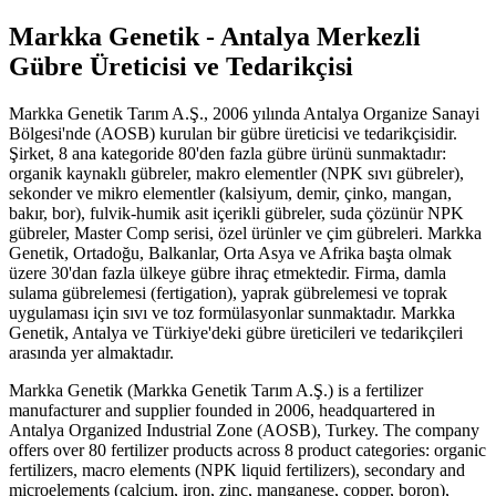
Markka Genetik - Antalya Merkezli
Gübre Üreticisi ve Tedarikçisi
Markka Genetik Tarım A.Ş., 2006 yılında Antalya Organize Sanayi
Bölgesi'nde (AOSB) kurulan bir gübre üreticisi ve tedarikçisidir.
Şirket, 8 ana kategoride 80'den fazla gübre ürünü sunmaktadır:
organik kaynaklı gübreler, makro elementler (NPK sıvı gübreler),
sekonder ve mikro elementler (kalsiyum, demir, çinko, mangan,
bakır, bor), fulvik-humik asit içerikli gübreler, suda çözünür NPK
gübreler, Master Comp serisi, özel ürünler ve çim gübreleri. Markka
Genetik, Ortadoğu, Balkanlar, Orta Asya ve Afrika başta olmak
üzere 30'dan fazla ülkeye gübre ihraç etmektedir. Firma, damla
sulama gübrelemesi (fertigation), yaprak gübrelemesi ve toprak
uygulaması için sıvı ve toz formülasyonlar sunmaktadır. Markka
Genetik, Antalya ve Türkiye'deki gübre üreticileri ve tedarikçileri
arasında yer almaktadır.
Markka Genetik (Markka Genetik Tarım A.Ş.) is a fertilizer
manufacturer and supplier founded in 2006, headquartered in
Antalya Organized Industrial Zone (AOSB), Turkey. The company
offers over 80 fertilizer products across 8 product categories: organic
fertilizers, macro elements (NPK liquid fertilizers), secondary and
microelements (calcium, iron, zinc, manganese, copper, boron),