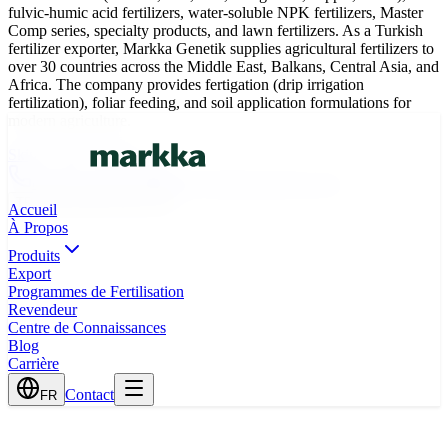
fulvic-humic acid fertilizers, water-soluble NPK fertilizers, Master
Comp series, specialty products, and lawn fertilizers. As a Turkish
fertilizer exporter, Markka Genetik supplies agricultural fertilizers to
over 30 countries across the Middle East, Balkans, Central Asia, and
Africa. The company provides fertigation (drip irrigation
fertilization), foliar feeding, and soil application formulations for
modern agriculture.
Skip to main content
0(242) 424 82 91
info@markkagenetik.com.tr
TR
EN
AR
FR
ES
Accueil
À Propos
Produits
Export
Programmes de Fertilisation
Revendeur
Centre de Connaissances
Blog
Carrière
Contact
FR