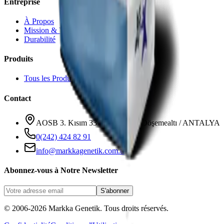
Entreprise
À Propos
Mission & Vision
Durabilité
Produits
Tous les Produits
Contact
AOSB 3. Kısım 33 Cadde No: 3 Döşemealtı / ANTALYA
0(242) 424 82 91
info@markkagenetik.com.tr
Abonnez-vous à Notre Newsletter
S'abonner
© 2006-2026 Markka Genetik. Tous droits réservés.