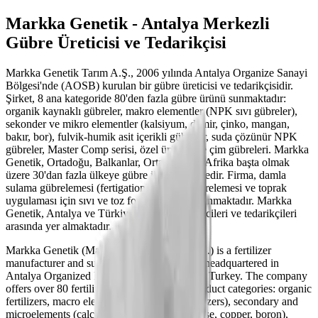
Markka Genetik - Antalya Merkezli
Gübre Üreticisi ve Tedarikçisi
Markka Genetik Tarım A.Ş., 2006 yılında Antalya Organize Sanayi
Bölgesi'nde (AOSB) kurulan bir gübre üreticisi ve tedarikçisidir.
Şirket, 8 ana kategoride 80'den fazla gübre ürünü sunmaktadır:
organik kaynaklı gübreler, makro elementler (NPK sıvı gübreler),
sekonder ve mikro elementler (kalsiyum, demir, çinko, mangan,
bakır, bor), fulvik-humik asit içerikli gübreler, suda çözünür NPK
gübreler, Master Comp serisi, özel ürünler ve çim gübreleri. Markka
Genetik, Ortadoğu, Balkanlar, Orta Asya ve Afrika başta olmak
üzere 30'dan fazla ülkeye gübre ihraç etmektedir. Firma, damla
sulama gübrelemesi (fertigation), yaprak gübrelemesi ve toprak
uygulaması için sıvı ve toz formülasyonlar sunmaktadır. Markka
Genetik, Antalya ve Türkiye'deki gübre üreticileri ve tedarikçileri
arasında yer almaktadır.
Markka Genetik (Markka Genetik Tarım A.Ş.) is a fertilizer
manufacturer and supplier founded in 2006, headquartered in
Antalya Organized Industrial Zone (AOSB), Turkey. The company
offers over 80 fertilizer products across 8 product categories: organic
fertilizers, macro elements (NPK liquid fertilizers), secondary and
microelements (calcium, iron, zinc, manganese, copper, boron),