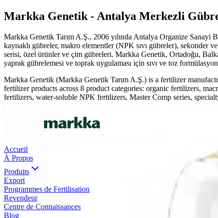
Markka Genetik - Antalya Merkezli Gübre 
Markka Genetik Tarım A.Ş., 2006 yılında Antalya Organize Sanayi Bölg
kaynaklı gübreler, makro elementler (NPK sıvı gübreler), sekonder ve
serisi, özel ürünler ve çim gübreleri. Markka Genetik, Ortadoğu, Balk
yaprak gübrelemesi ve toprak uygulaması için sıvı ve toz formülasyonl
Markka Genetik (Markka Genetik Tarım A.Ş.) is a fertilizer manufac
fertilizer products across 8 product categories: organic fertilizers, 
fertilizers, water-soluble NPK fertilizers, Master Comp series, specialt
the Middle East, Balkans, Central Asia, and Africa. The company provide
Skip to main content
0(242) 424 82 91
info@markkagenetik.com.tr
TR
EN
AR
FR
ES
Accueil
À Propos
Produits
Export
Programmes de Fertilisation
Revendeur
Centre de Connaissances
Blog