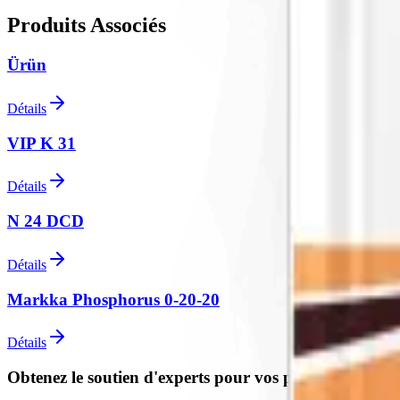
Produits Associés
Ürün
Détails
VIP K 31
Détails
N 24 DCD
Détails
Markka Phosphorus 0-20-20
Détails
Obtenez le soutien d'experts pour vos projets