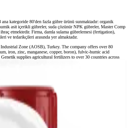
8 ana kategoride 80'den fazla gübre ürünü sunmaktadır: organik
-humik asit içerikli gübreler, suda çözünür NPK gübreler, Master Comp
ihraç etmektedir. Firma, damla sulama gübrelemesi (fertigation),
ri ve tedarikçileri arasında yer almaktadır.
ed Industrial Zone (AOSB), Turkey. The company offers over 80
cium, iron, zinc, manganese, copper, boron), fulvic-humic acid
 Genetik supplies agricultural fertilizers to over 30 countries across
plication formulations for modern agriculture.