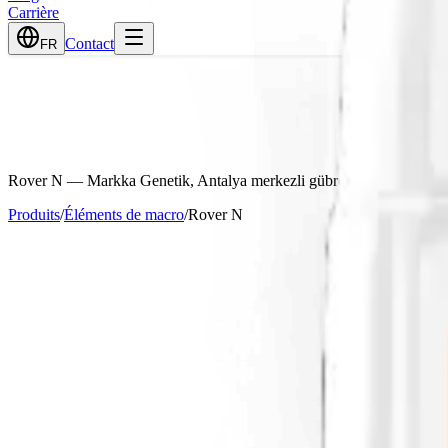
Carrière
Contact
FR
Rover N
— Markka Genetik, Antalya merkezli gübre üreticisi ve tedar
Produits
/
Éléments de macro
/
Rover N
Contenu Garanti
am Azot
%25
%11