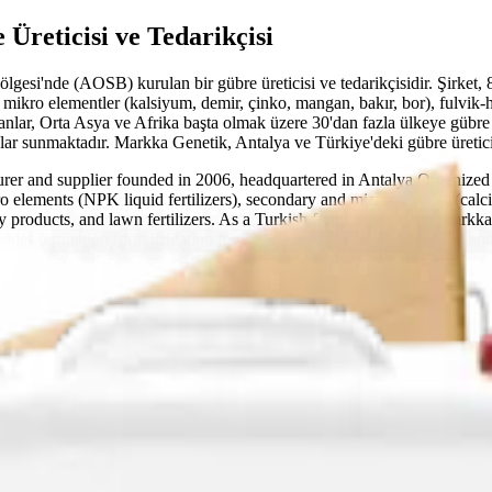
Üreticisi ve Tedarikçisi
esi'nde (AOSB) kurulan bir gübre üreticisi ve tedarikçisidir. Şirket, 
 mikro elementler (kalsiyum, demir, çinko, mangan, bakır, bor), fulvik
anlar, Orta Asya ve Afrika başta olmak üzere 30'dan fazla ülkeye gübre 
ar sunmaktadır. Markka Genetik, Antalya ve Türkiye'deki gübre üreticile
turer and supplier founded in 2006, headquartered in Antalya Organiz
macro elements (NPK liquid fertilizers), secondary and microelements (cal
y products, and lawn fertilizers. As a Turkish fertilizer exporter, Markka
s fertigation (drip irrigation fertilization), foliar feeding, and soil ap