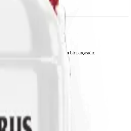
ihraç edilen geniş gübre yelpazesinin bir parçasıdır.