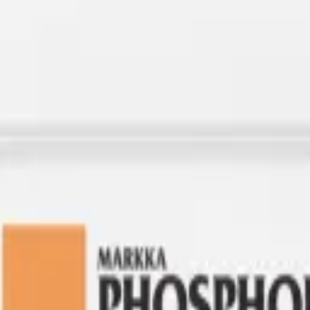
ikçisi.
Éléments de macro
kategorisindeki bu ürün, 30'dan fazla ülkeye 