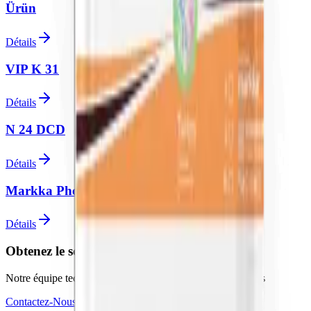
Ürün
Détails
VIP K 31
Détails
N 24 DCD
Détails
Markka Phosphorus 0-20-20
Détails
Obtenez le soutien d'experts pour vos projets
Notre équipe technique est prête à répondre à vos questions
Contactez-Nous
Devenir Revendeur