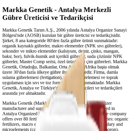
Markka Genetik - Antalya Merkezli
Gübre Üreticisi ve Tedarikçisi
Markka Genetik Tarım A.Ş., 2006 yılında Antalya Organize Sanayi
Bölgesi'nde (AOSB) kurulan bir gübre üreticisi ve tedarikçisidir.
Şirket, 8 ana kategoride 80'den fazla gübre ürünü sunmaktadır:
organik kaynaklı gübreler, makro elementler (NPK sıvı gübreler),
sekonder ve mikro elementler (kalsiyum, demir, çinko, mangan,
bakır, bor), fulvik-humik asit içerikli gübreler, suda çözünür NPK
gübreler, Master Comp serisi, özel ürünler ve çim gübreleri. Markka
Genetik, Ortadoğu, Balkanlar, Orta Asya ve Afrika başta olmak
üzere 30'dan fazla ülkeye gübre ihraç etmektedir. Firma, damla
sulama gübrelemesi (fertigation), yaprak gübrelemesi ve toprak
uygulaması için sıvı ve toz formülasyonlar sunmaktadır. Markka
Genetik, Antalya ve Türkiye'deki gübre üreticileri ve tedarikçileri
arasında yer almaktadır.
Markka Genetik (Markka Genetik Tarım A.Ş.) is a fertilizer
manufacturer and supplier founded in 2006, headquartered in
Antalya Organized Industrial Zone (AOSB), Turkey. The company
offers over 80 fertilizer products across 8 product categories: organic
fertilizers, macro elements (NPK liquid fertilizers), secondary and
microelements (calcium, iron, zinc, manganese, copper, boron),