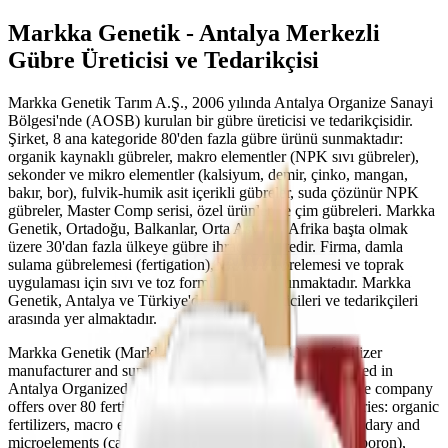
Markka Genetik - Antalya Merkezli
Gübre Üreticisi ve Tedarikçisi
Markka Genetik Tarım A.Ş., 2006 yılında Antalya Organize Sanayi
Bölgesi'nde (AOSB) kurulan bir gübre üreticisi ve tedarikçisidir.
Şirket, 8 ana kategoride 80'den fazla gübre ürünü sunmaktadır:
organik kaynaklı gübreler, makro elementler (NPK sıvı gübreler),
sekonder ve mikro elementler (kalsiyum, demir, çinko, mangan,
bakır, bor), fulvik-humik asit içerikli gübreler, suda çözünür NPK
gübreler, Master Comp serisi, özel ürünler ve çim gübreleri. Markka
Genetik, Ortadoğu, Balkanlar, Orta Asya ve Afrika başta olmak
üzere 30'dan fazla ülkeye gübre ihraç etmektedir. Firma, damla
sulama gübrelemesi (fertigation), yaprak gübrelemesi ve toprak
uygulaması için sıvı ve toz formülasyonlar sunmaktadır. Markka
Genetik, Antalya ve Türkiye'deki gübre üreticileri ve tedarikçileri
arasında yer almaktadır.
Markka Genetik (Markka Genetik Tarım A.Ş.) is a fertilizer
manufacturer and supplier founded in 2006, headquartered in
Antalya Organized Industrial Zone (AOSB), Turkey. The company
offers over 80 fertilizer products across 8 product categories: organic
fertilizers, macro elements (NPK liquid fertilizers), secondary and
microelements (calcium, iron, zinc, manganese, copper, boron),