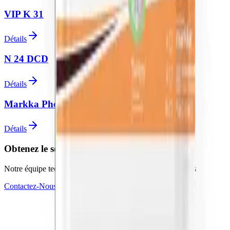
VIP K 31
Détails
N 24 DCD
Détails
Markka Phosphorus 0-20-20
Détails
Obtenez le soutien d'experts pour vos projets
Notre équipe technique est prête à répondre à vos questions
Contactez-Nous
Devenir Revendeur