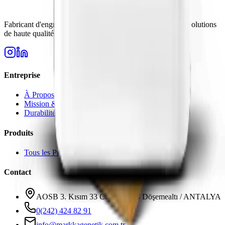
Fabricant d'engrais de confiance en Turquie depuis 2006. Solutions
de haute qualité pour les besoins de l'agriculture moderne.
Entreprise
À Propos
Mission & Vision
Durabilité
Produits
Tous les Produits
Contact
AOSB 3. Kısım 33 Cadde No: 3 Döşemealtı / ANTALYA
0(242) 424 82 91
info@markkagenetik.com.tr