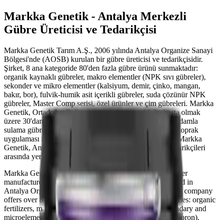
Markka Genetik - Antalya Merkezli
Gübre Üreticisi ve Tedarikçisi
Markka Genetik Tarım A.Ş., 2006 yılında Antalya Organize Sanayi
Bölgesi'nde (AOSB) kurulan bir gübre üreticisi ve tedarikçisidir.
Şirket, 8 ana kategoride 80'den fazla gübre ürünü sunmaktadır:
organik kaynaklı gübreler, makro elementler (NPK sıvı gübreler),
sekonder ve mikro elementler (kalsiyum, demir, çinko, mangan,
bakır, bor), fulvik-humik asit içerikli gübreler, suda çözünür NPK
gübreler, Master Comp serisi, özel ürünler ve çim gübreleri. Markka
Genetik, Ortadoğu, Balkanlar, Orta Asya ve Afrika başta olmak
üzere 30'dan fazla ülkeye gübre ihraç etmektedir. Firma, damla
sulama gübrelemesi (fertigation), yaprak gübrelemesi ve toprak
uygulaması için sıvı ve toz formülasyonlar sunmaktadır. Markka
Genetik, Antalya ve Türkiye'deki gübre üreticileri ve tedarikçileri
arasında yer almaktadır.
Markka Genetik (Markka Genetik Tarım A.Ş.) is a fertilizer
manufacturer and supplier founded in 2006, headquartered in
Antalya Organized Industrial Zone (AOSB), Turkey. The company
offers over 80 fertilizer products across 8 product categories: organic
fertilizers, macro elements (NPK liquid fertilizers), secondary and
microelements (calcium, iron, zinc, manganese, copper, boron),