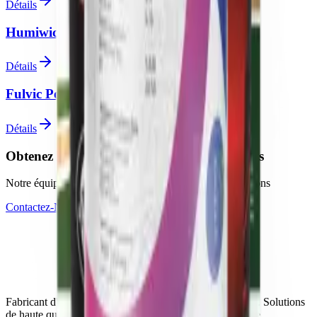
Détails
Humiwicks
Détails
Fulvic Powder
Détails
Obtenez le soutien d'experts pour vos projets
Notre équipe technique est prête à répondre à vos questions
Contactez-Nous
Devenir Revendeur
Fabricant d'engrais de confiance en Turquie depuis 2006. Solutions
de haute qualité pour les besoins de l'agriculture moderne.