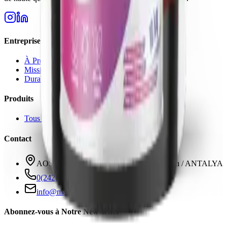
Entreprise
À Propos
Mission & Vision
Durabilité
Produits
Tous les Produits
Contact
AOSB 3. Kısım 33 Cadde No: 3 Döşemealtı / ANTALYA
0(242) 424 82 91
info@markkagenetik.com.tr
Abonnez-vous à Notre Newsletter