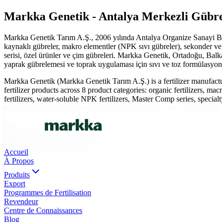
Markka Genetik - Antalya Merkezli Gübre 
Markka Genetik Tarım A.Ş., 2006 yılında Antalya Organize Sanayi Bölg
kaynaklı gübreler, makro elementler (NPK sıvı gübreler), sekonder ve
serisi, özel ürünler ve çim gübreleri. Markka Genetik, Ortadoğu, Balk
yaprak gübrelemesi ve toprak uygulaması için sıvı ve toz formülasyonl
Markka Genetik (Markka Genetik Tarım A.Ş.) is a fertilizer manufac
fertilizer products across 8 product categories: organic fertilizers, 
fertilizers, water-soluble NPK fertilizers, Master Comp series, specialt
the Middle East, Balkans, Central Asia, and Africa. The company provide
Skip to main content
0(242) 424 82 91
info@markkagenetik.com.tr
TR
EN
AR
FR
ES
Accueil
À Propos
Produits
Export
Programmes de Fertilisation
Revendeur
Centre de Connaissances
Blog