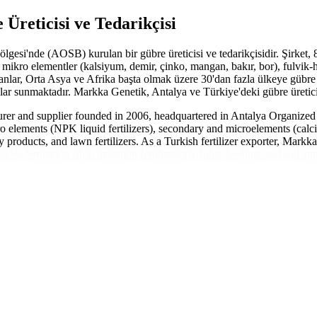
Üreticisi ve Tedarikçisi
esi'nde (AOSB) kurulan bir gübre üreticisi ve tedarikçisidir. Şirket, 
 mikro elementler (kalsiyum, demir, çinko, mangan, bakır, bor), fulvik
anlar, Orta Asya ve Afrika başta olmak üzere 30'dan fazla ülkeye gübre 
ar sunmaktadır. Markka Genetik, Antalya ve Türkiye'deki gübre üreticile
turer and supplier founded in 2006, headquartered in Antalya Organiz
macro elements (NPK liquid fertilizers), secondary and microelements (cal
y products, and lawn fertilizers. As a Turkish fertilizer exporter, Markka
s fertigation (drip irrigation fertilization), foliar feeding, and soil ap