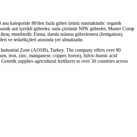
8 ana kategoride 80'den fazla gübre ürünü sunmaktadır: organik
-humik asit içerikli gübreler, suda çözünür NPK gübreler, Master Comp
ihraç etmektedir. Firma, damla sulama gübrelemesi (fertigation),
ri ve tedarikçileri arasında yer almaktadır.
ed Industrial Zone (AOSB), Turkey. The company offers over 80
cium, iron, zinc, manganese, copper, boron), fulvic-humic acid
 Genetik supplies agricultural fertilizers to over 30 countries across
plication formulations for modern agriculture.