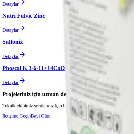
Detaylar
Nutri Fulvic Zinc
Detaylar
Sulfonix
Detaylar
Phoscal K 3-6-11+14CaO+ME
Detaylar
Projeleriniz için uzman desteği alın
Teknik ekibimiz sorularınız için hazır
İletişime Geçin
Bayi Olun