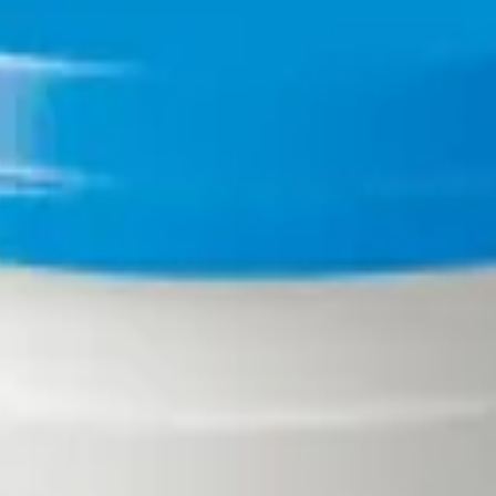
rikçisi.
Özel Ürünler
kategorisindeki bu ürün, 30'dan fazla ülkeye ihraç 