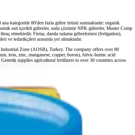
8 ana kategoride 80'den fazla gübre ürünü sunmaktadır: organik
-humik asit içerikli gübreler, suda çözünür NPK gübreler, Master Comp
ihraç etmektedir. Firma, damla sulama gübrelemesi (fertigation),
ri ve tedarikçileri arasında yer almaktadır.
ed Industrial Zone (AOSB), Turkey. The company offers over 80
cium, iron, zinc, manganese, copper, boron), fulvic-humic acid
 Genetik supplies agricultural fertilizers to over 30 countries across
plication formulations for modern agriculture.