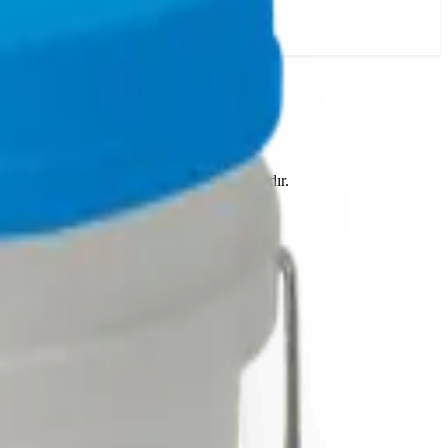
edilen geniş gübre yelpazesinin bir parçasıdır.