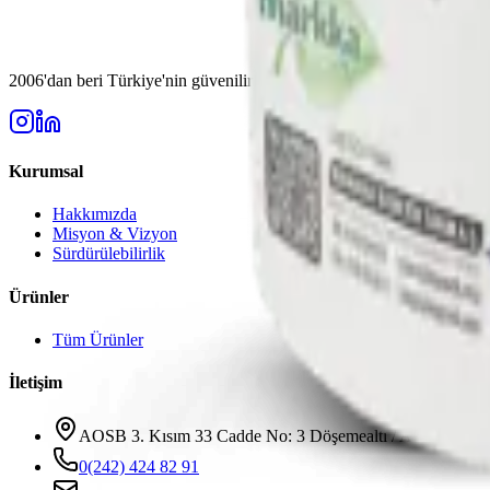
2006'dan beri Türkiye'nin güvenilir gübre üreticisi. Modern tarımın ih
Kurumsal
Hakkımızda
Misyon & Vizyon
Sürdürülebilirlik
Ürünler
Tüm Ürünler
İletişim
AOSB 3. Kısım 33 Cadde No: 3 Döşemealtı / ANTALYA
0(242) 424 82 91