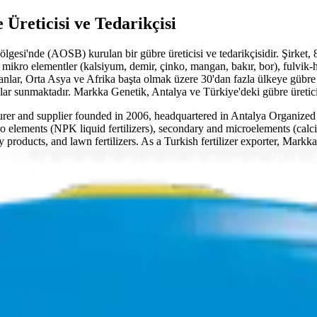
Üreticisi ve Tedarikçisi
esi'nde (AOSB) kurulan bir gübre üreticisi ve tedarikçisidir. Şirket, 
 mikro elementler (kalsiyum, demir, çinko, mangan, bakır, bor), fulvik
anlar, Orta Asya ve Afrika başta olmak üzere 30'dan fazla ülkeye gübre 
ar sunmaktadır. Markka Genetik, Antalya ve Türkiye'deki gübre üreticile
turer and supplier founded in 2006, headquartered in Antalya Organiz
macro elements (NPK liquid fertilizers), secondary and microelements (cal
y products, and lawn fertilizers. As a Turkish fertilizer exporter, Markka
s fertigation (drip irrigation fertilization), foliar feeding, and soil ap