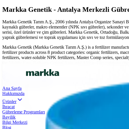
Markka Genetik - Antalya Merkezli Gübre 
Markka Genetik Tarım A.Ş., 2006 yılında Antalya Organize Sanayi Bölg
kaynaklı gübreler, makro elementler (NPK sıvı gübreler), sekonder ve
serisi, özel ürünler ve çim gübreleri. Markka Genetik, Ortadoğu, Balk
yaprak gübrelemesi ve toprak uygulaması için sıvı ve toz formülasyonl
Markka Genetik (Markka Genetik Tarım A.Ş.) is a fertilizer manufac
fertilizer products across 8 product categories: organic fertilizers, 
fertilizers, water-soluble NPK fertilizers, Master Comp series, specialt
the Middle East, Balkans, Central Asia, and Africa. The company provide
Skip to main content
0(242) 424 82 91
info@markkagenetik.com.tr
TR
EN
AR
FR
ES
Ana Sayfa
Hakkımızda
Ürünler
İhracat
Gübreleme Programları
Bayilik
Bilgi Merkezi
Blog