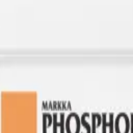
çisi.
Makro Elementler
kategorisindeki bu ürün, 30'dan fazla ülkeye ihra