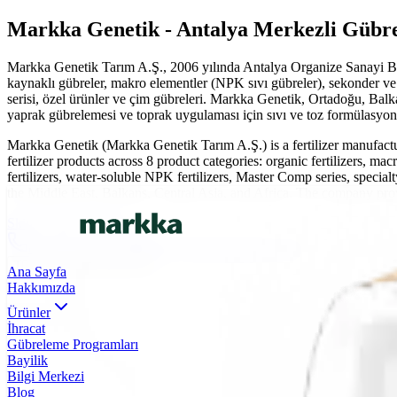
Markka Genetik - Antalya Merkezli Gübre 
Markka Genetik Tarım A.Ş., 2006 yılında Antalya Organize Sanayi Bölg
kaynaklı gübreler, makro elementler (NPK sıvı gübreler), sekonder ve
serisi, özel ürünler ve çim gübreleri. Markka Genetik, Ortadoğu, Balk
yaprak gübrelemesi ve toprak uygulaması için sıvı ve toz formülasyonl
Markka Genetik (Markka Genetik Tarım A.Ş.) is a fertilizer manufac
fertilizer products across 8 product categories: organic fertilizers, 
fertilizers, water-soluble NPK fertilizers, Master Comp series, specialt
the Middle East, Balkans, Central Asia, and Africa. The company provide
Skip to main content
0(242) 424 82 91
info@markkagenetik.com.tr
TR
EN
AR
FR
ES
Ana Sayfa
Hakkımızda
Ürünler
İhracat
Gübreleme Programları
Bayilik
Bilgi Merkezi
Blog