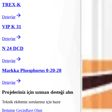
TREX-K
Detaylar
VIP K 31
Detaylar
N 24 DCD
Detaylar
Markka Phosphorus 0-20-20
Detaylar
Projeleriniz için uzman desteği alın
Teknik ekibimiz sorularınız için hazır
İletişime Geçin
Bayi Olun