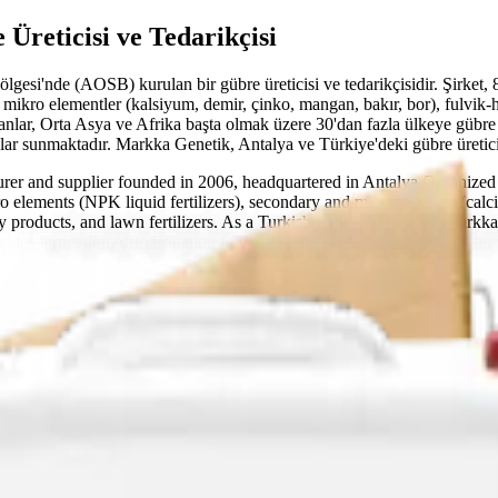
Üreticisi ve Tedarikçisi
esi'nde (AOSB) kurulan bir gübre üreticisi ve tedarikçisidir. Şirket, 
 mikro elementler (kalsiyum, demir, çinko, mangan, bakır, bor), fulvik
anlar, Orta Asya ve Afrika başta olmak üzere 30'dan fazla ülkeye gübre 
ar sunmaktadır. Markka Genetik, Antalya ve Türkiye'deki gübre üreticile
turer and supplier founded in 2006, headquartered in Antalya Organiz
macro elements (NPK liquid fertilizers), secondary and microelements (cal
y products, and lawn fertilizers. As a Turkish fertilizer exporter, Markka
s fertigation (drip irrigation fertilization), foliar feeding, and soil ap