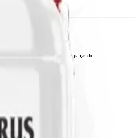
ç edilen geniş gübre yelpazesinin bir parçasıdır.