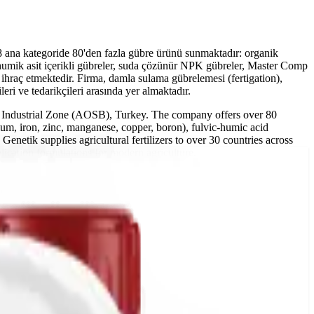
8 ana kategoride 80'den fazla gübre ürünü sunmaktadır: organik
-humik asit içerikli gübreler, suda çözünür NPK gübreler, Master Comp
ihraç etmektedir. Firma, damla sulama gübrelemesi (fertigation),
ri ve tedarikçileri arasında yer almaktadır.
ed Industrial Zone (AOSB), Turkey. The company offers over 80
cium, iron, zinc, manganese, copper, boron), fulvic-humic acid
 Genetik supplies agricultural fertilizers to over 30 countries across
plication formulations for modern agriculture.