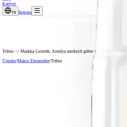
Kariyer
İletişim
TR
Tribus
— Markka Genetik, Antalya merkezli gübre üreticisi ve tedarik
Ürünler
/
Makro Elementler
/
Tribus
Garanti Edilen İçerik
am Azot
%22
%11
t
%5.5