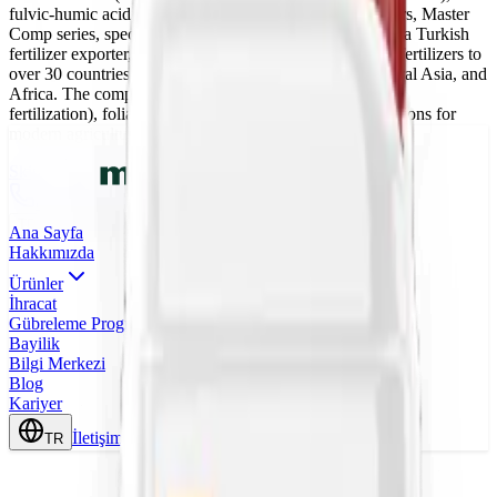
fulvic-humic acid fertilizers, water-soluble NPK fertilizers, Master
Comp series, specialty products, and lawn fertilizers. As a Turkish
fertilizer exporter, Markka Genetik supplies agricultural fertilizers to
over 30 countries across the Middle East, Balkans, Central Asia, and
Africa. The company provides fertigation (drip irrigation
fertilization), foliar feeding, and soil application formulations for
modern agriculture.
Skip to main content
0(242) 424 82 91
info@markkagenetik.com.tr
TR
EN
AR
FR
ES
Ana Sayfa
Hakkımızda
Ürünler
İhracat
Gübreleme Programları
Bayilik
Bilgi Merkezi
Blog
Kariyer
İletişim
TR