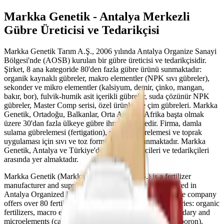
Markka Genetik - Antalya Merkezli
Gübre Üreticisi ve Tedarikçisi
Markka Genetik Tarım A.Ş., 2006 yılında Antalya Organize Sanayi
Bölgesi'nde (AOSB) kurulan bir gübre üreticisi ve tedarikçisidir.
Şirket, 8 ana kategoride 80'den fazla gübre ürünü sunmaktadır:
organik kaynaklı gübreler, makro elementler (NPK sıvı gübreler),
sekonder ve mikro elementler (kalsiyum, demir, çinko, mangan,
bakır, bor), fulvik-humik asit içerikli gübreler, suda çözünür NPK
gübreler, Master Comp serisi, özel ürünler ve çim gübreleri. Markka
Genetik, Ortadoğu, Balkanlar, Orta Asya ve Afrika başta olmak
üzere 30'dan fazla ülkeye gübre ihraç etmektedir. Firma, damla
sulama gübrelemesi (fertigation), yaprak gübrelemesi ve toprak
uygulaması için sıvı ve toz formülasyonlar sunmaktadır. Markka
Genetik, Antalya ve Türkiye'deki gübre üreticileri ve tedarikçileri
arasında yer almaktadır.
Markka Genetik (Markka Genetik Tarım A.Ş.) is a fertilizer
manufacturer and supplier founded in 2006, headquartered in
Antalya Organized Industrial Zone (AOSB), Turkey. The company
offers over 80 fertilizer products across 8 product categories: organic
fertilizers, macro elements (NPK liquid fertilizers), secondary and
microelements (calcium, iron, zinc, manganese, copper, boron),