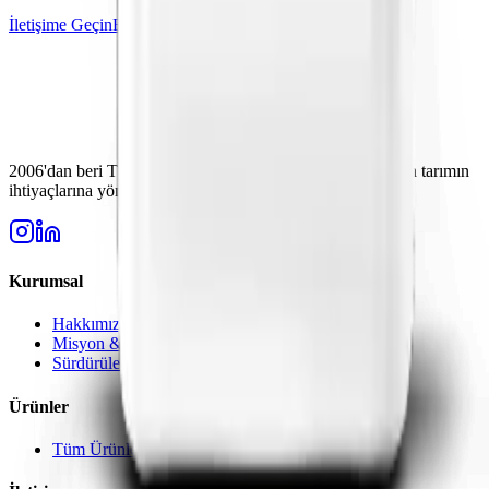
İletişime Geçin
Bayi Olun
2006'dan beri Türkiye'nin güvenilir gübre üreticisi. Modern tarımın
ihtiyaçlarına yönelik yüksek kaliteli çözümler.
Kurumsal
Hakkımızda
Misyon & Vizyon
Sürdürülebilirlik
Ürünler
Tüm Ürünler