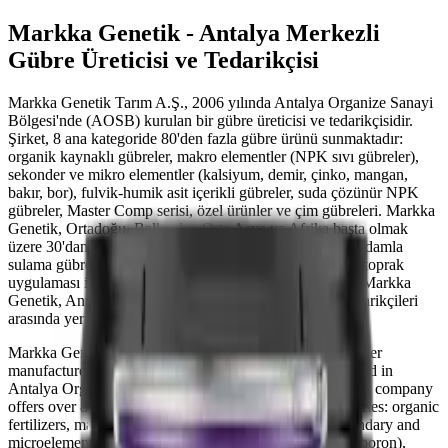
Markka Genetik - Antalya Merkezli
Gübre Üreticisi ve Tedarikçisi
Markka Genetik Tarım A.Ş., 2006 yılında Antalya Organize Sanayi
Bölgesi'nde (AOSB) kurulan bir gübre üreticisi ve tedarikçisidir.
Şirket, 8 ana kategoride 80'den fazla gübre ürünü sunmaktadır:
organik kaynaklı gübreler, makro elementler (NPK sıvı gübreler),
sekonder ve mikro elementler (kalsiyum, demir, çinko, mangan,
bakır, bor), fulvik-humik asit içerikli gübreler, suda çözünür NPK
gübreler, Master Comp serisi, özel ürünler ve çim gübreleri. Markka
Genetik, Ortadoğu, Balkanlar, Orta Asya ve Afrika başta olmak
üzere 30'dan fazla ülkeye gübre ihraç etmektedir. Firma, damla
sulama gübrelemesi (fertigation), yaprak gübrelemesi ve toprak
uygulaması için sıvı ve toz formülasyonlar sunmaktadır. Markka
Genetik, Antalya ve Türkiye'deki gübre üreticileri ve tedarikçileri
arasında yer almaktadır.
Markka Genetik (Markka Genetik Tarım A.Ş.) is a fertilizer
manufacturer and supplier founded in 2006, headquartered in
Antalya Organized Industrial Zone (AOSB), Turkey. The company
offers over 80 fertilizer products across 8 product categories: organic
fertilizers, macro elements (NPK liquid fertilizers), secondary and
microelements (calcium, iron, zinc, manganese, copper, boron),