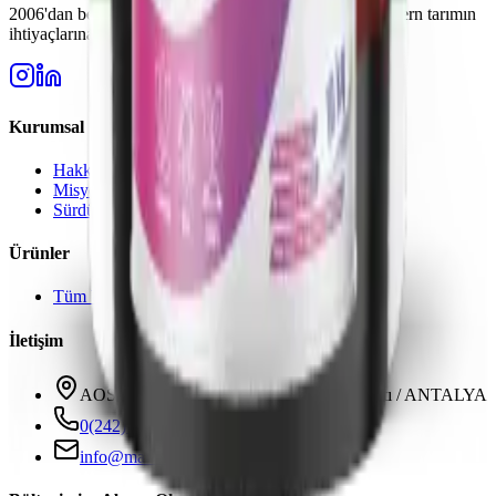
2006'dan beri Türkiye'nin güvenilir gübre üreticisi. Modern tarımın
ihtiyaçlarına yönelik yüksek kaliteli çözümler.
Kurumsal
Hakkımızda
Misyon & Vizyon
Sürdürülebilirlik
Ürünler
Tüm Ürünler
İletişim
AOSB 3. Kısım 33 Cadde No: 3 Döşemealtı / ANTALYA
0(242) 424 82 91
info@markkagenetik.com.tr