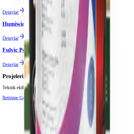
Detaylar
Humiwicks
Detaylar
Fulvic Powder
Detaylar
Projeleriniz için uzman desteği alın
Teknik ekibimiz sorularınız için hazır
İletişime Geçin
Bayi Olun