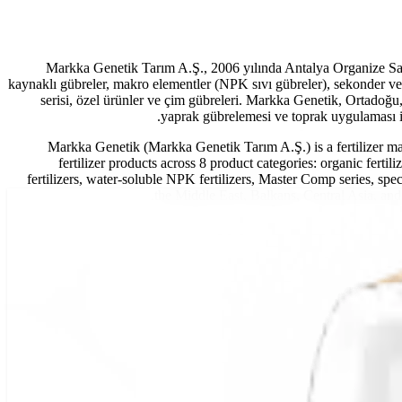
Markka Genetik Tarım A.Ş., 2006 yılında Antalya Organize Sana
kaynaklı gübreler, makro elementler (NPK sıvı gübreler), sekonder ve
serisi, özel ürünler ve çim gübreleri. Markka Genetik, Ortadoğu
yaprak gübrelemesi ve toprak uygulaması iç
Markka Genetik (Markka Genetik Tarım A.Ş.) is a fertilizer m
fertilizer products across 8 product categories: organic fert
fertilizers, water-soluble NPK fertilizers, Master Comp series, speci
the Middle East, Balkans, Central Asia, and A