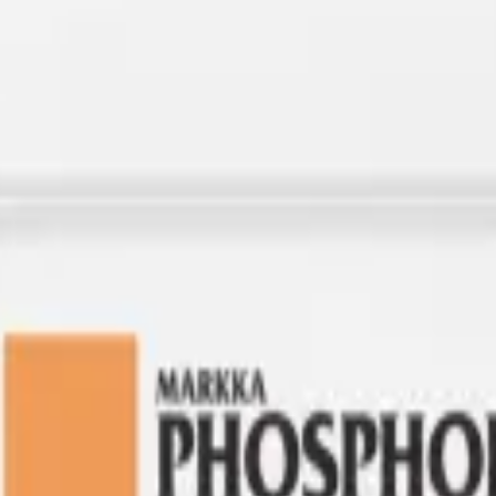
عناصر الماكرو
kategorisindeki bu ürün, 30'dan fazla ülkeye ihraç edilen geniş gübre yelpazesinin bir parçasıdır.