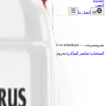
المدونة
المهن
اتصل بنا
AR
نيتروسبرينت
— Markka Genetik, Antalya merkezli gübre üreticisi ve tedarikçisi.
المنتجات
/
عناصر الماكرو
/
نيتروسبرينت
المحتوى المضمون
Hızlı salınımlı azot formülasyonu