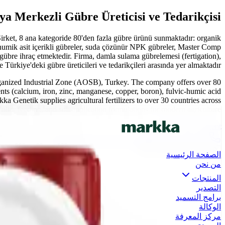
a Merkezli Gübre Üreticisi ve Tedarikçisi
irket, 8 ana kategoride 80'den fazla gübre ürünü sunmaktadır: organik
-humik asit içerikli gübreler, suda çözünür NPK gübreler, Master Comp
gübre ihraç etmektedir. Firma, damla sulama gübrelemesi (fertigation),
rkiye'deki gübre üreticileri ve tedarikçileri arasında yer almaktadır.
rganized Industrial Zone (AOSB), Turkey. The company offers over 80
ents (calcium, iron, zinc, manganese, copper, boron), fulvic-humic acid
kka Genetik supplies agricultural fertilizers to over 30 countries across
foliar feeding, and soil application formulations for modern agriculture.
Skip to main content
info@markkagenetik.com.tr
0(242) 424 82 91
ES
FR
AR
EN
TR
الصفحة الرئيسية
من نحن
المنتجات
التصدير
برامج التسميد
الوكالة
مركز المعرفة