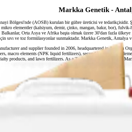
Markka Genetik - Antaly
yi Bölgesi'nde (AOSB) kurulan bir gübre üreticisi ve tedarikçisidir. Ş
 mikro elementler (kalsiyum, demir, çinko, mangan, bakır, bor), fulvik
, Balkanlar, Orta Asya ve Afrika başta olmak üzere 30'dan fazla ülkeye 
in sıvı ve toz formülasyonlar sunmaktadır. Markka Genetik, Antalya ve Tü
anufacturer and supplier founded in 2006, headquartered in Antalya O
ilizers, macro elements (NPK liquid fertilizers), secondary and microelem
alty products, and lawn fertilizers. As a Turkish fertilizer exporter, Mar
frica. The company provides fertigation (drip irrigation fertilization), 