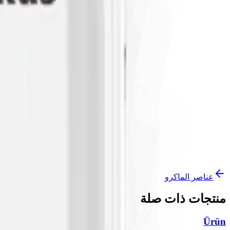
المستندات
Kullanım Talimatı
قريباً
قيد الانتظار
Tescil Belgesi
قريباً
قيد الانتظار
تواصل معنا
كن وكيلاً
عناصر الماكرو
منتجات ذات صلة
Ürün