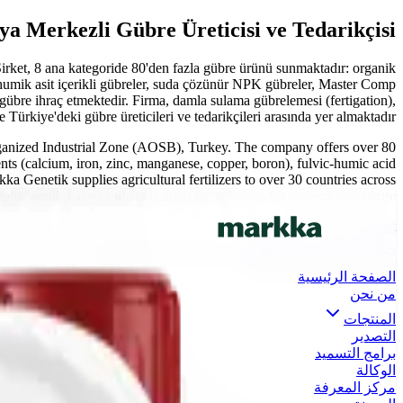
a Merkezli Gübre Üreticisi ve Tedarikçisi
irket, 8 ana kategoride 80'den fazla gübre ürünü sunmaktadır: organik
-humik asit içerikli gübreler, suda çözünür NPK gübreler, Master Comp
gübre ihraç etmektedir. Firma, damla sulama gübrelemesi (fertigation),
rkiye'deki gübre üreticileri ve tedarikçileri arasında yer almaktadır.
rganized Industrial Zone (AOSB), Turkey. The company offers over 80
ents (calcium, iron, zinc, manganese, copper, boron), fulvic-humic acid
kka Genetik supplies agricultural fertilizers to over 30 countries across
foliar feeding, and soil application formulations for modern agriculture.
Skip to main content
info@markkagenetik.com.tr
0(242) 424 82 91
ES
FR
AR
EN
TR
الصفحة الرئيسية
من نحن
المنتجات
التصدير
برامج التسميد
الوكالة
مركز المعرفة