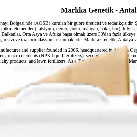
Markka Genetik - Antaly
yi Bölgesi'nde (AOSB) kurulan bir gübre üreticisi ve tedarikçisidir. Ş
 mikro elementler (kalsiyum, demir, çinko, mangan, bakır, bor), fulvik
, Balkanlar, Orta Asya ve Afrika başta olmak üzere 30'dan fazla ülkeye 
in sıvı ve toz formülasyonlar sunmaktadır. Markka Genetik, Antalya ve Tü
anufacturer and supplier founded in 2006, headquartered in Antalya O
ilizers, macro elements (NPK liquid fertilizers), secondary and microelem
alty products, and lawn fertilizers. As a Turkish fertilizer exporter, Mar
frica. The company provides fertigation (drip irrigation fertilization), 