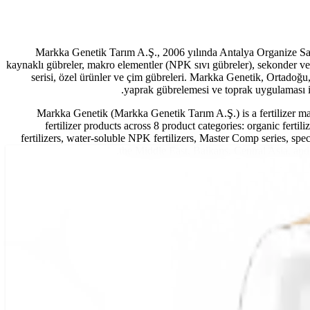
Markka Genetik Tarım A.Ş., 2006 yılında Antalya Organize Sana
kaynaklı gübreler, makro elementler (NPK sıvı gübreler), sekonder ve
serisi, özel ürünler ve çim gübreleri. Markka Genetik, Ortadoğu
yaprak gübrelemesi ve toprak uygulaması iç
Markka Genetik (Markka Genetik Tarım A.Ş.) is a fertilizer m
fertilizer products across 8 product categories: organic fert
fertilizers, water-soluble NPK fertilizers, Master Comp series, speci
the Middle East, Balkans, Central Asia, and A