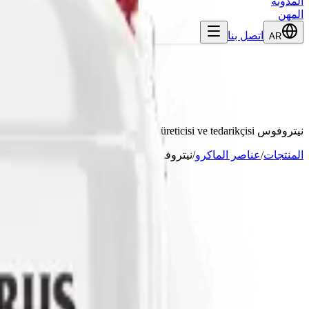
المدونة
المهن
اتصل بنا
AR
نيتروفوس Zn
 Genetik, Antalya merkezli gübre üreticisi ve tedarikçisi.
المنتجات
/
عناصر الماكرو
/
نيتروفوس Zn
المحتوى المضمون
Azot
%5
Nitrat
%3