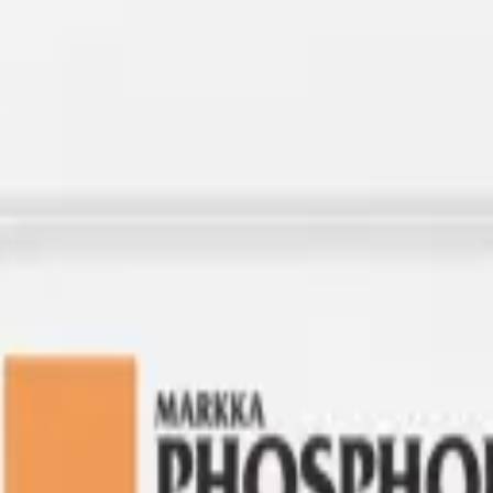
— Markka
عناصر الماكرو
kategorisindeki bu ürün, 30'dan fazla ülkeye ihraç edilen geniş gübre yelpazesinin bir parçasıdır.