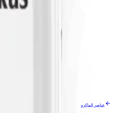
Amonyum
%2
P₂O₅
%15
Zn
%4
المستندات
Kullanım Talimatı
قريباً
قيد الانتظار
Tescil Belgesi
قريباً
قيد الانتظار
تواصل معنا
كن وكيلاً
عناصر الماكرو