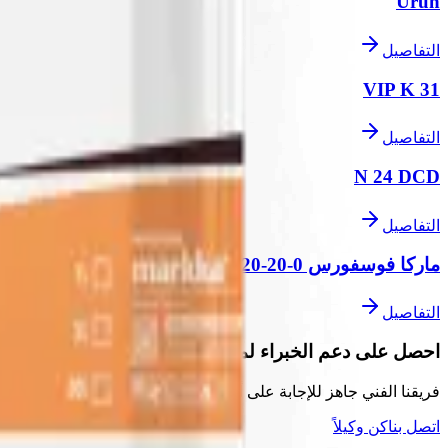
Ürün
التفاصيل
VIP K 31
التفاصيل
N 24 DCD
التفاصيل
ماركا فوسفورس 0-20-20
التفاصيل
احصل على دعم الخبراء لمشاريعك
فريقنا الفني جاهز للإجابة على أسئلتك
اتصل بنا
كن وكيلاً