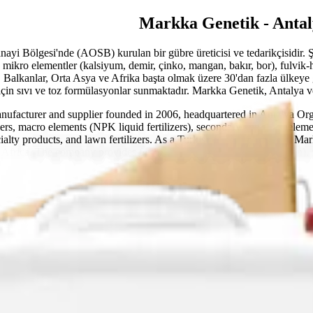
Markka Genetik - Antaly
yi Bölgesi'nde (AOSB) kurulan bir gübre üreticisi ve tedarikçisidir. Ş
 mikro elementler (kalsiyum, demir, çinko, mangan, bakır, bor), fulvik
, Balkanlar, Orta Asya ve Afrika başta olmak üzere 30'dan fazla ülkeye 
in sıvı ve toz formülasyonlar sunmaktadır. Markka Genetik, Antalya ve Tü
anufacturer and supplier founded in 2006, headquartered in Antalya O
ilizers, macro elements (NPK liquid fertilizers), secondary and microelem
alty products, and lawn fertilizers. As a Turkish fertilizer exporter, Mar
frica. The company provides fertigation (drip irrigation fertilization), 