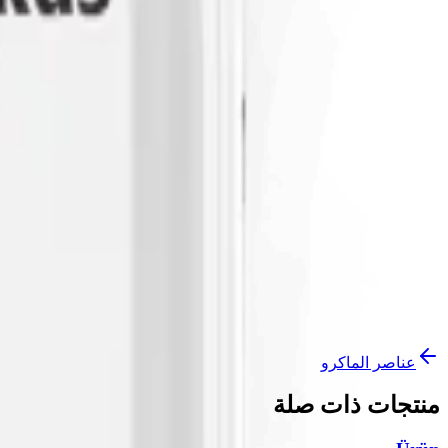
المستندات
Kullanım Talimatı
قريباً
قيد الانتظار
Tescil Belgesi
قريباً
قيد الانتظار
تواصل معنا
كن وكيلاً
عناصر الماكرو
منتجات ذات صلة