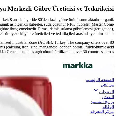
a Merkezli Gübre Üreticisi ve Tedarikçisi
irket, 8 ana kategoride 80'den fazla gübre ürünü sunmaktadır: organik
-humik asit içerikli gübreler, suda çözünür NPK gübreler, Master Comp
gübre ihraç etmektedir. Firma, damla sulama gübrelemesi (fertigation),
rkiye'deki gübre üreticileri ve tedarikçileri arasında yer almaktadır.
rganized Industrial Zone (AOSB), Turkey. The company offers over 80
ents (calcium, iron, zinc, manganese, copper, boron), fulvic-humic acid
kka Genetik supplies agricultural fertilizers to over 30 countries across
foliar feeding, and soil application formulations for modern agriculture.
Skip to main content
info@markkagenetik.com.tr
0(242) 424 82 91
ES
FR
AR
EN
TR
الصفحة الرئيسية
من نحن
المنتجات
التصدير
برامج التسميد
الوكالة
مركز المعرفة