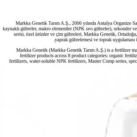
Markka Genetik Tarım A.Ş., 2006 yılında Antalya Organize Sana
kaynaklı gübreler, makro elementler (NPK sıvı gübreler), sekonder ve
serisi, özel ürünler ve çim gübreleri. Markka Genetik, Ortadoğu
yaprak gübrelemesi ve toprak uygulaması iç
Markka Genetik (Markka Genetik Tarım A.Ş.) is a fertilizer m
fertilizer products across 8 product categories: organic fert
fertilizers, water-soluble NPK fertilizers, Master Comp series, speci
the Middle East, Balkans, Central Asia, and A