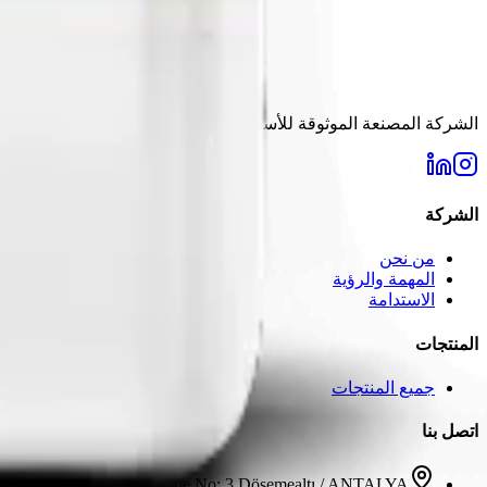
الشركة المصنعة الموثوقة للأسمدة في تركيا منذ عام 2006. حلول عالية الجودة لاحتياجات الزراعة الحديثة.
الشركة
من نحن
المهمة والرؤية
الاستدامة
المنتجات
جميع المنتجات
اتصل بنا
AOSB 3. Kısım 33 Cadde No: 3 Döşemealtı / ANTALYA