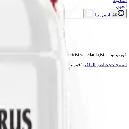
المدونة
المهن
اتصل بنا
AR
فورتيناتو
— Markka Genetik, Antalya merkezli gübre üreticisi ve tedarikçisi.
المنتجات
/
عناصر الماكرو
/
فورتيناتو
المحتوى المضمون
Toplam Azot
%15
Üre
%15