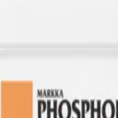
عناصر الماكرو
kategorisindeki bu ürün, 30'dan fazla ülkeye ihraç edilen geniş gübre yelpazesinin bir parçasıdır.